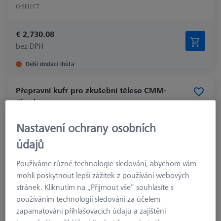
O-SELECT
€ 2,730.08
bez DPH
Delší dodací lhůta
Přepravní kufr pro zkušební těleso CMM-
Check
626001-0100-100
Nastavení ochrany osobních
údajů
Používáme různé technologie sledování, abychom vám
typ produktu
Transportation Case
mohli poskytnout lepší zážitek z používání webových
aplikace
Check
stránek. Kliknutím na „Přijmout vše“ souhlasíte s
používáním technologií sledování za účelem
€ 436.00
zapamatování přihlašovacích údajů a zajištění
bez DPH