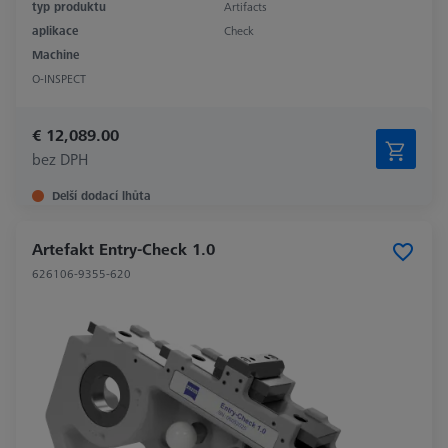
typ produktu
Artifacts
aplikace
Check
Machine
O-INSPECT
€ 12,089.00
bez DPH
Delší dodací lhůta
Artefakt Entry-Check 1.0
626106-9355-620