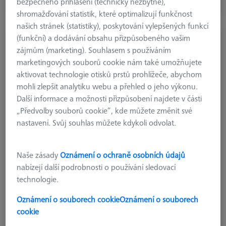
bezpečného přihlášení (technicky nezbytné),
Brzy k dispozici
shromažďování statistik, které optimalizují funkčnost
našich stránek (statistiky), poskytování vylepšených funkcí
(funkční) a dodávání obsahu přizpůsobeného vašim
Gear-Check, kalibrační ozubení (artefakt)
zájmům (marketing). Souhlasem s používáním
626119-0001-026
marketingových souborů cookie nám také umožňujete
aktivovat technologie otisků prstů prohlížeče, abychom
mohli zlepšit analytiku webu a přehled o jeho výkonu.
Další informace a možnosti přizpůsobení najdete v části
„Předvolby souborů cookie“, kde můžete změnit své
nastavení. Svůj souhlas můžete kdykoli odvolat.
Naše zásady
Oznámení o ochraně osobních údajů
nabízejí další podrobnosti o používání sledovací
technologie.
Oznámení o souborech cookie
Oznámení o souborech
typ produktu
Artifacts
cookie
aplikace
Check