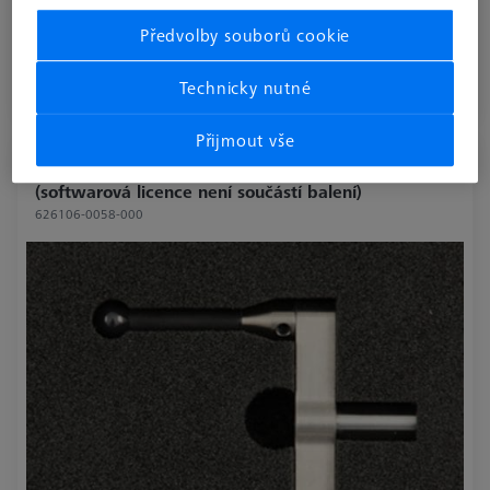
Předvolby souborů cookie
€ 4,640.02
bez DPH
Technicky nutné
Vyrobeno na zakázku
Přijmout vše
Artefakt Rotary Table-Check RB-10
(softwarová licence není součástí balení)
626106-0058-000