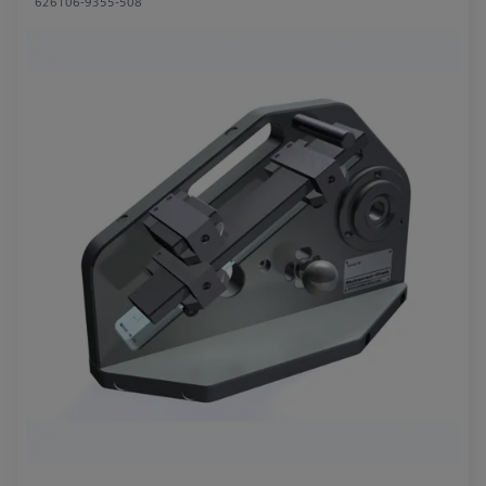
626106-9355-508