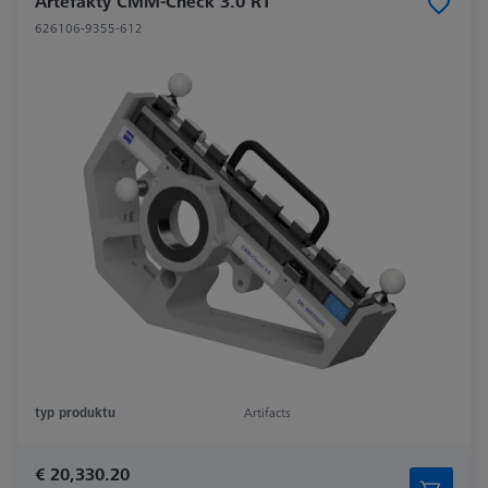
Artefakty CMM-Check 3.0 RT
626106-9355-612
typ produktu
Artifacts
€ 20,330.20