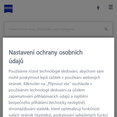
Nastavení ochrany osobních
Domů
Konfigurace snímačů
Snímače
Bez závitu
údajů
Používáme různé technologie sledování, abychom vám
mohli poskytnout lepší zážitek z používání webových
Bez závitu
stránek. Kliknutím na „Přijmout vše“ souhlasíte s
používáním technologií sledování za účelem
Snímače bez závitů se používají k měření i těch nejmenších
zapamatování přihlašovacích údajů a zajištění
charakteristik součástí. Jsou upevněny v držáku snímače nebo
bezpečného přihlášení (technicky nezbytné),
spojovacím prvku.
shromažďování statistik, které optimalizují funkčnost
našich stránek (statistiky), poskytování vylepšených funkcí