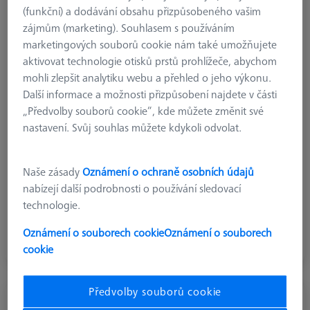
(funkční) a dodávání obsahu přizpůsobeného vašim
zájmům (marketing). Souhlasem s používáním
marketingových souborů cookie nám také umožňujete
aktivovat technologie otisků prstů prohlížeče, abychom
mohli zlepšit analytiku webu a přehled o jeho výkonu.
Další informace a možnosti přizpůsobení najdete v části
„Předvolby souborů cookie“, kde můžete změnit své
nastavení. Svůj souhlas můžete kdykoli odvolat.
Naše zásady
Oznámení o ochraně osobních údajů
nabízejí další podrobnosti o používání sledovací
Snímač přímý
technologie.
Snímače s přímým dříkem se používají téměř pro všechny
Oznámení o souborech cookie
Oznámení o souborech
standardní měřicí úlohy.
cookie
Předvolby souborů cookie