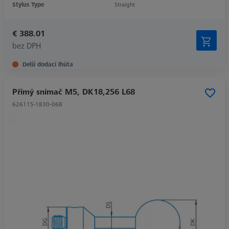
Stylus Type
Straight
€ 388.01
bez DPH
Delší dodací lhůta
Přímý snímač M5, DK18,256 L68
626115-1830-068