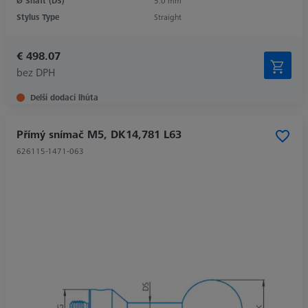
Ø Shaft (DS)
5.0 mm
Stylus Type
Straight
€ 498.07
bez DPH
Delší dodací lhůta
Přímý snímač M5, DK14,781 L63
626115-1471-063