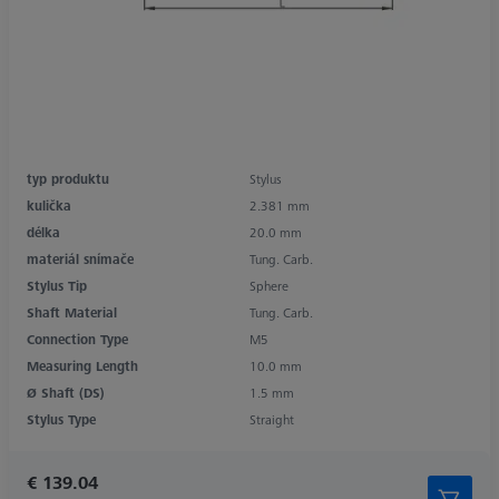
typ produktu
Stylus
kulička
2.381 mm
délka
20.0 mm
materiál snímače
Tung. Carb.
Stylus Tip
Sphere
Shaft Material
Tung. Carb.
Connection Type
M5
Measuring Length
10.0 mm
Ø Shaft (DS)
1.5 mm
Stylus Type
Straight
€ 139.04