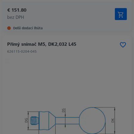
€ 151.80
bez DPH
Delší dodací lhůta
Přímý snímač M5, DK2,032 L45
626115-0204-045