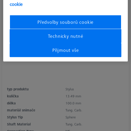
cookie
Předvolby souborů cookie
Technicky nutné
Přijmout vše
typ produktu
Stylus
kulička
13.49 mm
délka
100.0 mm
materiál snímače
Tung. Carb.
Stylus Tip
Sphere
Shaft Material
Tung. Carb.