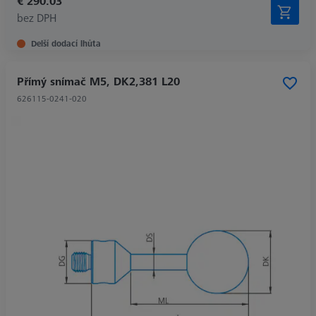
€ 290.03
bez DPH
Delší dodací lhůta
Přímý snímač M5, DK2,381 L20
626115-0241-020