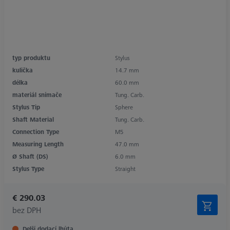
typ produktu
Stylus
kulička
14.7 mm
délka
60.0 mm
materiál snímače
Tung. Carb.
Stylus Tip
Sphere
Shaft Material
Tung. Carb.
Connection Type
M5
Measuring Length
47.0 mm
Ø Shaft (DS)
6.0 mm
Stylus Type
Straight
€ 290.03
bez DPH
Delší dodací lhůta