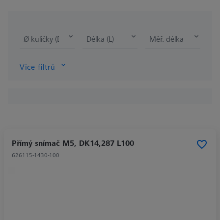
Ø kuličky (DK)
Délka (L)
Měř. délka (ML)
Více filtrů
Přímý snímač M5, DK14,287 L100
626115-1430-100