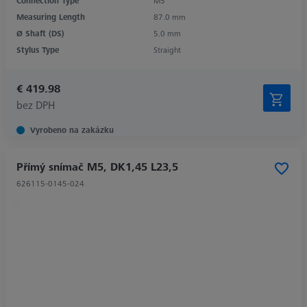
Connection Type
M5
Measuring Length
87.0 mm
Ø Shaft (DS)
5.0 mm
Stylus Type
Straight
€ 419.98
bez DPH
Vyrobeno na zakázku
Přímý snímač M5, DK1,45 L23,5
626115-0145-024