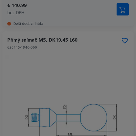
€ 140.99
bez DPH
Delší dodací lhůta
Přímý snímač M5, DK19,45 L60
626115-1940-060