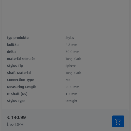
typ produktu
Stylus
kulička
4.8 mm
délka
30.0 mm
materiál snímače
Tung. Carb.
Stylus Tip
Sphere
Shaft Material
Tung. Carb.
Connection Type
M5
Measuring Length
20.0 mm
Ø Shaft (DS)
1.5 mm
Stylus Type
Straight
€ 140.99
bez DPH