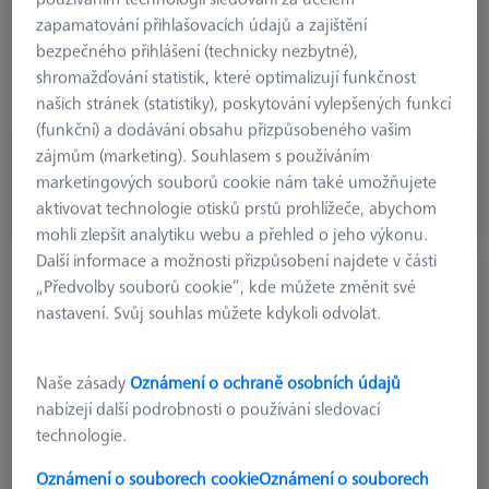
Connection Type
M5
zapamatování přihlašovacích údajů a zajištění
Measuring Length
40.0 mm
bezpečného přihlášení (technicky nezbytné),
Ø Shaft (DS)
2.0 mm
shromažďování statistik, které optimalizují funkčnost
Stylus Type
Straight
našich stránek (statistiky), poskytování vylepšených funkcí
(funkční) a dodávání obsahu přizpůsobeného vašim
zájmům (marketing). Souhlasem s používáním
€ 172.96
marketingových souborů cookie nám také umožňujete
bez DPH
aktivovat technologie otisků prstů prohlížeče, abychom
Vyrobeno na zakázku
mohli zlepšit analytiku webu a přehled o jeho výkonu.
Další informace a možnosti přizpůsobení najdete v části
Přímý snímač M5, DK13,49 L100
„Předvolby souborů cookie“, kde můžete změnit své
626115-1341-100
nastavení. Svůj souhlas můžete kdykoli odvolat.
Naše zásady
Oznámení o ochraně osobních údajů
nabízejí další podrobnosti o používání sledovací
technologie.
Oznámení o souborech cookie
Oznámení o souborech