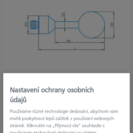
Nastavení ochrany osobních
typ produktu
Stylus
údajů
kulička
3.2 mm
délka
50.0 mm
Používáme různé technologie sledování, abychom vám
materiál snímače
Tung. Carb.
mohli poskytnout lepší zážitek z používání webových
Stylus Tip
Sphere
stránek. Kliknutím na „Přijmout vše“ souhlasíte s
Shaft Material
Tung. Carb.
používáním technologií sledování za účelem