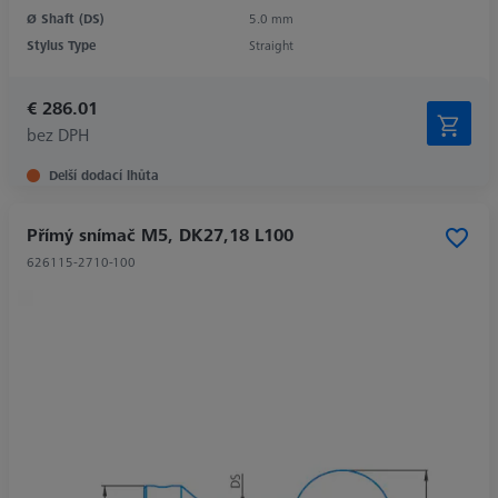
Ø Shaft (DS)
5.0 mm
Stylus Type
Straight
€ 286.01
bez DPH
Delší dodací lhůta
Přímý snímač M5, DK27,18 L100
626115-2710-100