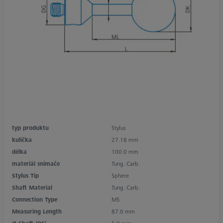
typ produktu
Stylus
kulička
27.18 mm
délka
100.0 mm
materiál snímače
Tung. Carb.
Stylus Tip
Sphere
Shaft Material
Tung. Carb.
Connection Type
M5
Measuring Length
87.0 mm