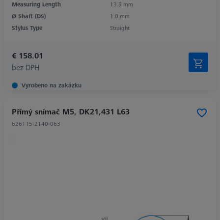
Measuring Length
13.5 mm
Ø Shaft (DS)
1.0 mm
Stylus Type
Straight
€ 158.01
bez DPH
Vyrobeno na zakázku
Přímý snímač M5, DK21,431 L63
626115-2140-063