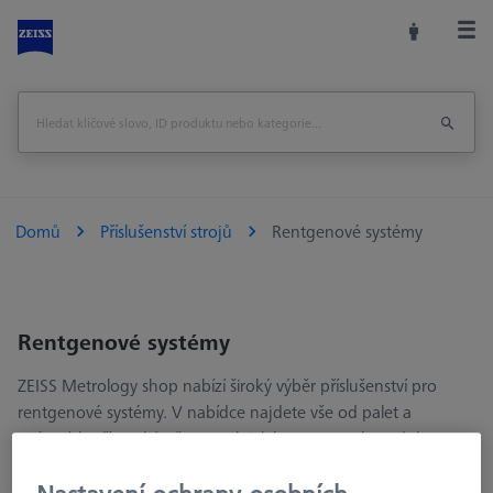
Domů
Příslušenství strojů
Rentgenové systémy
Rentgenové systémy
ZEISS Metrology shop nabízí široký výběr příslušenství pro
rentgenové systémy. V nabídce najdete vše od palet a
upínacích přípravků až po praktické a pomocné produkty pro
zefektivnění práce obsluhy.