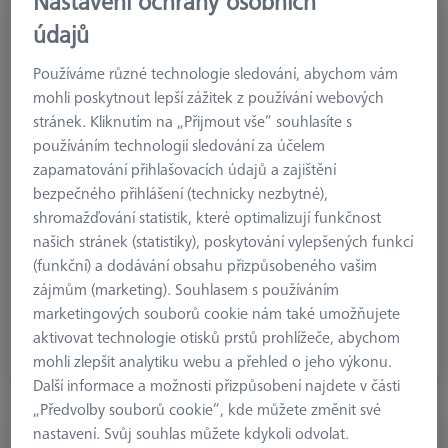
Nastavení ochrany osobních
údajů
Používáme různé technologie sledování, abychom vám
mohli poskytnout lepší zážitek z používání webových
stránek. Kliknutím na „Přijmout vše“ souhlasíte s
používáním technologií sledování za účelem
zapamatování přihlašovacích údajů a zajištění
bezpečného přihlášení (technicky nezbytné),
shromažďování statistik, které optimalizují funkčnost
našich stránek (statistiky), poskytování vylepšených funkcí
(funkční) a dodávání obsahu přizpůsobeného vašim
zájmům (marketing). Souhlasem s používáním
Palety a držáky palet
marketingových souborů cookie nám také umožňujete
aktivovat technologie otisků prstů prohlížeče, abychom
Palety a držáky palet
mohli zlepšit analytiku webu a přehled o jeho výkonu.
Další informace a možnosti přizpůsobení najdete v části
„Předvolby souborů cookie“, kde můžete změnit své
nastavení. Svůj souhlas můžete kdykoli odvolat.