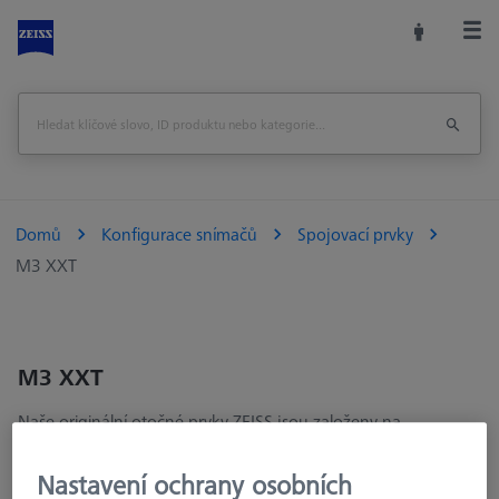
Domů
Konfigurace snímačů
Spojovací prvky
M3 XXT
M3 XXT
Naše originální otočné prvky ZEISS jsou založeny na
bezvůlovém kuželovém spojení. Tři robustní kolíky s vnitřním
závitem M1.2 s rozhraními Torx zajišťují vysoké upínací síly. I
Nastavení ochrany osobních