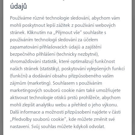
po opakované montáži a demontáži konfigurace snímačů lze
údajů
otočné prvky snadno nastavit, bezpečně udržují snímače.
Používáme různé technologie sledování, abychom vám
mohli poskytnout lepší zážitek z používání webových
stránek. Kliknutím na „Přijmout vše“ souhlasíte s
používáním technologií sledování za účelem
zapamatování přihlašovacích údajů a zajištění
bezpečného přihlášení (technicky nezbytné),
shromažďování statistik, které optimalizují funkčnost
našich stránek (statistiky), poskytování vylepšených funkcí
(funkční) a dodávání obsahu přizpůsobeného vašim
zájmům (marketing). Souhlasem s používáním
marketingových souborů cookie nám také umožňujete
aktivovat technologie otisků prstů prohlížeče, abychom
mohli zlepšit analytiku webu a přehled o jeho výkonu.
Protizávaží
Další informace a možnosti přizpůsobení najdete v části
„Předvolby souborů cookie“, kde můžete změnit své
nastavení. Svůj souhlas můžete kdykoli odvolat.