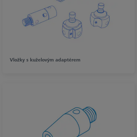
Vložky s kuželovým adaptérem