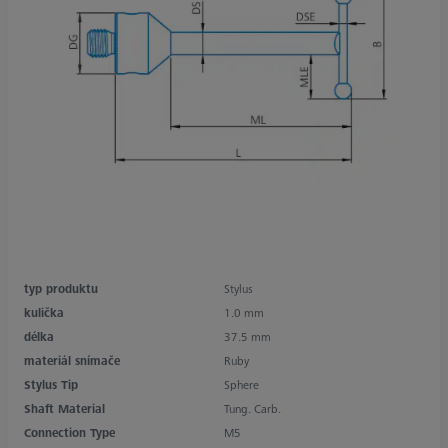
typ produktu
Stylus
kulička
1.0 mm
délka
37.5 mm
materiál snímače
Ruby
Stylus Tip
Sphere
Shaft Material
Tung. Carb.
Connection Type
M5