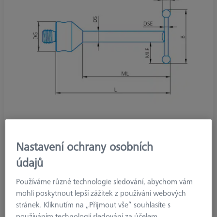
Nastavení ochrany osobních
typ produktu
Stylus
údajů
kulička
1.35 mm
délka
45.68 mm
Používáme různé technologie sledování, abychom vám
materiál snímače
Ruby
mohli poskytnout lepší zážitek z používání webových
Stylus Tip
Sphere
stránek. Kliknutím na „Přijmout vše“ souhlasíte s
Shaft Material
Tung. Carb.
používáním technologií sledování za účelem