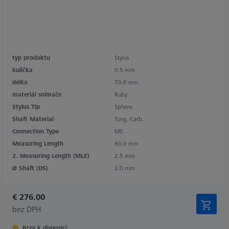
typ produktu
Stylus
kulička
0.5 mm
délka
70.0 mm
materiál snímače
Ruby
Stylus Tip
Sphere
Shaft Material
Tung. Carb.
Connection Type
M5
Measuring Length
60.0 mm
2. Measuring Length (MLE)
2.5 mm
Ø Shaft (DS)
2.0 mm
€ 276.00
bez DPH
Brzy k dispozici