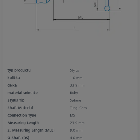
typ produktu
Stylus
kulička
1.0 mm
délka
33.9 mm
materiál snímače
Ruby
Stylus Tip
Sphere
Shaft Material
Tung. Carb.
Connection Type
M5
Measuring Length
23.9 mm
2. Measuring Length (MLE)
9.0 mm
Ø Shaft (DS)
4.0 mm