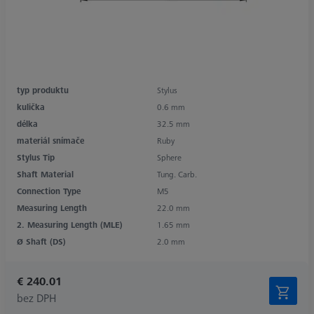
typ produktu
Stylus
kulička
0.6 mm
délka
32.5 mm
materiál snímače
Ruby
Stylus Tip
Sphere
Shaft Material
Tung. Carb.
Connection Type
M5
Measuring Length
22.0 mm
2. Measuring Length (MLE)
1.65 mm
Ø Shaft (DS)
2.0 mm
€ 240.01
bez DPH