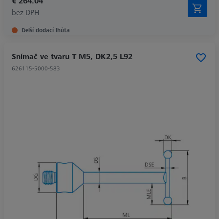
€ 264.04
bez DPH
Delší dodací lhůta
Snímač ve tvaru T M5, DK2,5 L92
626115-5000-583