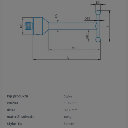
typ produktu
Stylus
kulička
1.35 mm
délka
32.2 mm
materiál snímače
Ruby
Stylus Tip
Sphere