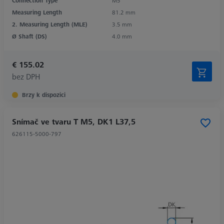
Connection Type
M5
Measuring Length
81.2 mm
2. Measuring Length (MLE)
3.5 mm
Ø Shaft (DS)
4.0 mm
€ 155.02
bez DPH
Brzy k dispozici
Snímač ve tvaru T M5, DK1 L37,5
626115-5000-797