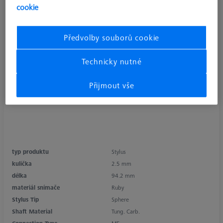
cookie
Předvolby souborů cookie
Technicky nutné
Přijmout vše
typ produktu
Stylus
kulička
2.5 mm
délka
94.2 mm
materiál snímače
Ruby
Stylus Tip
Sphere
Shaft Material
Tung. Carb.