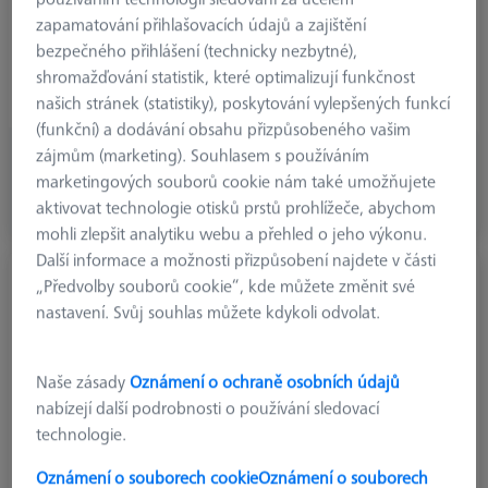
Connection Type
M5
zapamatování přihlašovacích údajů a zajištění
Measuring Length
35.68 mm
bezpečného přihlášení (technicky nezbytné),
2. Measuring Length (MLE)
25.68 mm
shromažďování statistik, které optimalizují funkčnost
3. Measuring Length (MLF)
3.58 mm
našich stránek (statistiky), poskytování vylepšených funkcí
(funkční) a dodávání obsahu přizpůsobeného vašim
zájmům (marketing). Souhlasem s používáním
€ 251.05
marketingových souborů cookie nám také umožňujete
bez DPH
aktivovat technologie otisků prstů prohlížeče, abychom
Brzy k dispozici
mohli zlepšit analytiku webu a přehled o jeho výkonu.
Další informace a možnosti přizpůsobení najdete v části
Snímač ve tvaru T M5, DK2,5 L94,2
„Předvolby souborů cookie“, kde můžete změnit své
000000-1040-286
nastavení. Svůj souhlas můžete kdykoli odvolat.
Naše zásady
Oznámení o ochraně osobních údajů
nabízejí další podrobnosti o používání sledovací
technologie.
Oznámení o souborech cookie
Oznámení o souborech