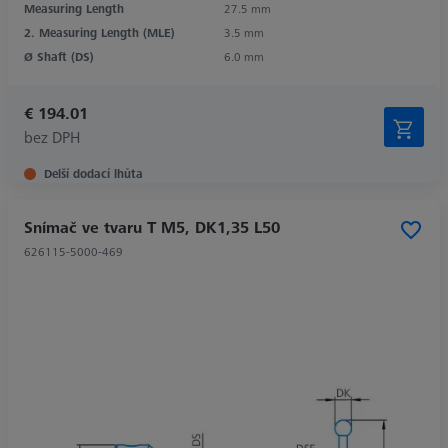
Measuring Length
27.5 mm
2. Measuring Length (MLE)
3.5 mm
Ø Shaft (DS)
6.0 mm
€ 194.01
bez DPH
Delší dodací lhůta
Snímač ve tvaru T M5, DK1,35 L50
626115-5000-469