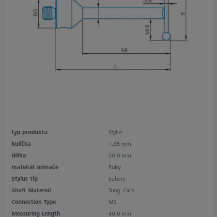
typ produktu
Stylus
kulička
1.35 mm
délka
50.0 mm
materiál snímače
Ruby
Stylus Tip
Sphere
Shaft Material
Tung. Carb.
Connection Type
M5
Measuring Length
40.0 mm