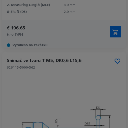
2. Measuring Length (MLE)
4.0 mm
Ø Shaft (DS)
2.0 mm
€ 196.65
bez DPH
Vyrobeno na zakázku
Snímač ve tvaru T M5, DK0,6 L15,6
626115-5000-562