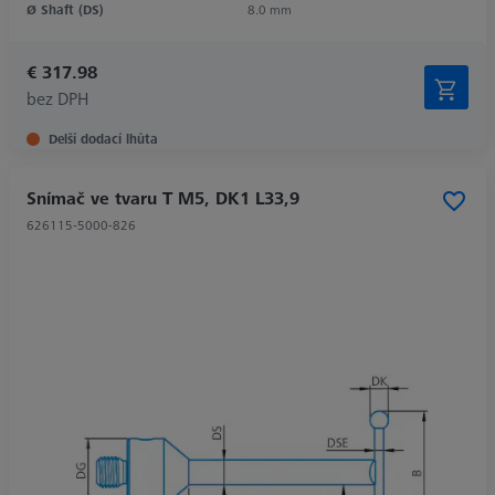
Ø Shaft (DS)
8.0 mm
€ 317.98
bez DPH
Delší dodací lhůta
Snímač ve tvaru T M5, DK1 L33,9
626115-5000-826