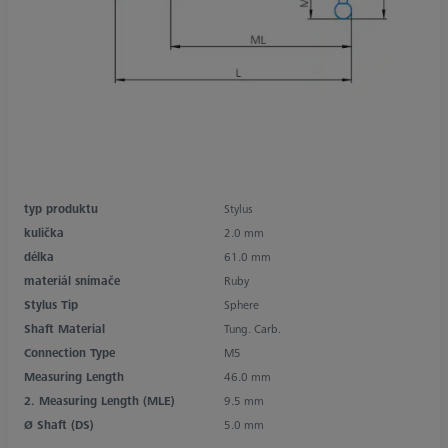
typ produktu
Stylus
kulička
2.0 mm
délka
61.0 mm
materiál snímače
Ruby
Stylus Tip
Sphere
Shaft Material
Tung. Carb.
Connection Type
M5
Measuring Length
46.0 mm
2. Measuring Length (MLE)
9.5 mm
Ø Shaft (DS)
5.0 mm