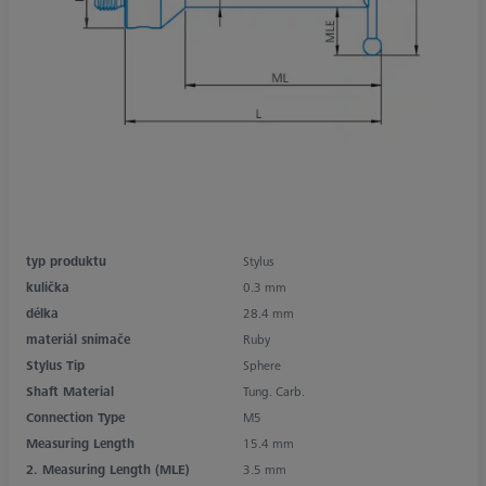
typ produktu
Stylus
kulička
0.3 mm
délka
28.4 mm
materiál snímače
Ruby
Stylus Tip
Sphere
Shaft Material
Tung. Carb.
Connection Type
M5
Measuring Length
15.4 mm
2. Measuring Length (MLE)
3.5 mm