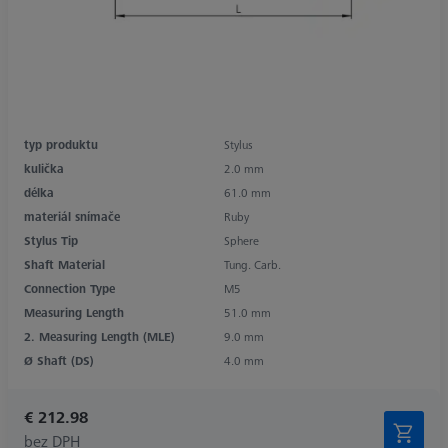
typ produktu
Stylus
kulička
2.0 mm
délka
61.0 mm
materiál snímače
Ruby
Stylus Tip
Sphere
Shaft Material
Tung. Carb.
Connection Type
M5
Measuring Length
51.0 mm
2. Measuring Length (MLE)
9.0 mm
Ø Shaft (DS)
4.0 mm
€ 212.98
bez DPH