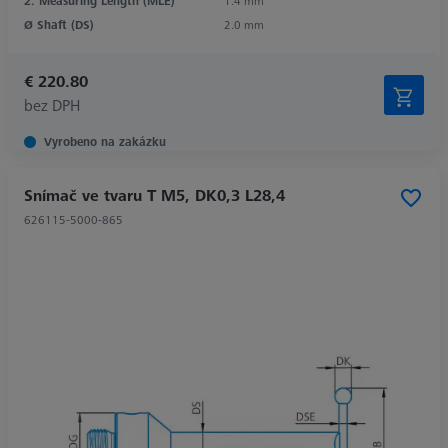
2. Measuring Length (MLE)
1.4 mm
Ø Shaft (DS)
2.0 mm
€ 220.80
bez DPH
Vyrobeno na zakázku
Snímač ve tvaru T M5, DK0,3 L28,4
626115-5000-865