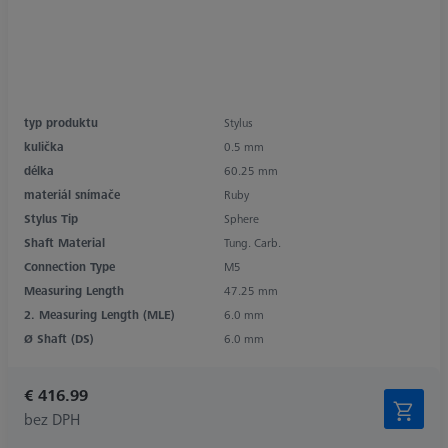
typ produktu
Stylus
kulička
0.5 mm
délka
60.25 mm
materiál snímače
Ruby
Stylus Tip
Sphere
Shaft Material
Tung. Carb.
Connection Type
M5
Measuring Length
47.25 mm
2. Measuring Length (MLE)
6.0 mm
Ø Shaft (DS)
6.0 mm
€ 416.99
bez DPH