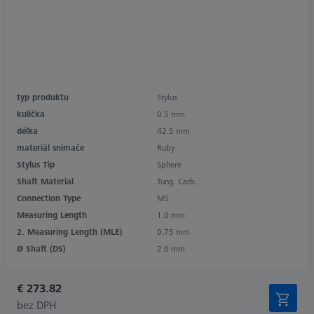
typ produktu
Stylus
kulička
0.5 mm
délka
42.5 mm
materiál snímače
Ruby
Stylus Tip
Sphere
Shaft Material
Tung. Carb.
Connection Type
M5
Measuring Length
1.0 mm
2. Measuring Length (MLE)
0.75 mm
Ø Shaft (DS)
2.0 mm
€ 273.82
bez DPH