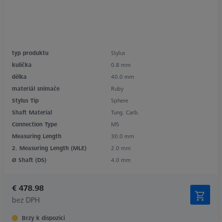
typ produktu
Stylus
kulička
0.8 mm
délka
40.0 mm
materiál snímače
Ruby
Stylus Tip
Sphere
Shaft Material
Tung. Carb.
Connection Type
M5
Measuring Length
30.0 mm
2. Measuring Length (MLE)
2.0 mm
Ø Shaft (DS)
4.0 mm
€ 478.98
bez DPH
Brzy k dispozici