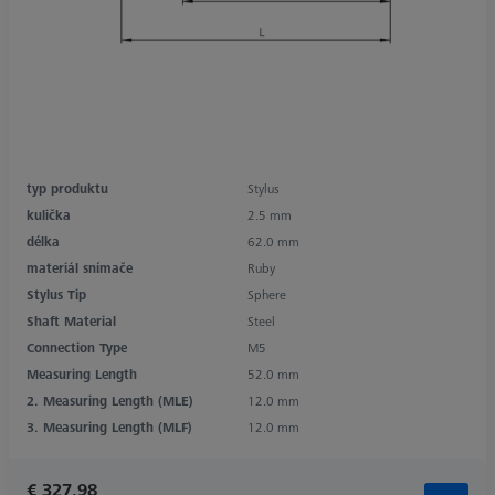
typ produktu
Stylus
kulička
2.5 mm
délka
62.0 mm
materiál snímače
Ruby
Stylus Tip
Sphere
Shaft Material
Steel
Connection Type
M5
Measuring Length
52.0 mm
2. Measuring Length (MLE)
12.0 mm
3. Measuring Length (MLF)
12.0 mm
€ 327.98