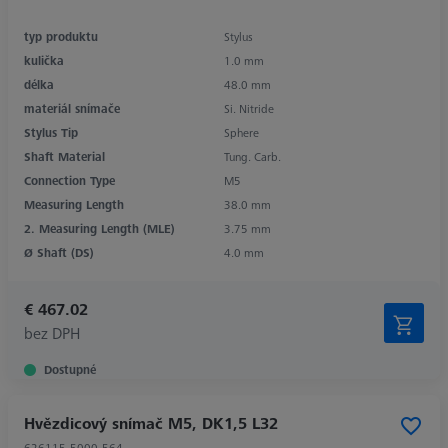
typ produktu
Stylus
kulička
1.0 mm
délka
48.0 mm
materiál snímače
Si. Nitride
Stylus Tip
Sphere
Shaft Material
Tung. Carb.
Connection Type
M5
Measuring Length
38.0 mm
2. Measuring Length (MLE)
3.75 mm
Ø Shaft (DS)
4.0 mm
€ 467.02
bez DPH
Dostupné
Hvězdicový snímač M5, DK1,5 L32
626115-5000-564