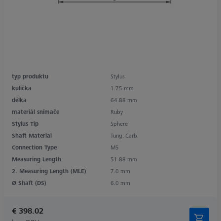
typ produktu
Stylus
kulička
1.75 mm
délka
64.88 mm
materiál snímače
Ruby
Stylus Tip
Sphere
Shaft Material
Tung. Carb.
Connection Type
M5
Measuring Length
51.88 mm
2. Measuring Length (MLE)
7.0 mm
Ø Shaft (DS)
6.0 mm
€ 398.02