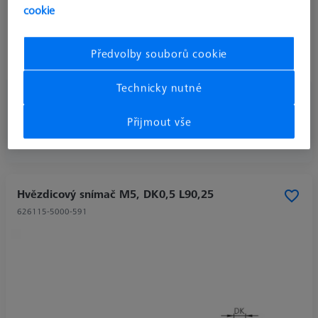
cookie
Předvolby souborů cookie
Technicky nutné
Požadovat ceny
bez DPH
Přijmout vše
Hvězdicový snímač M5, DK0,5 L90,25
626115-5000-591