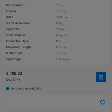
typ produktu
Stylus
kulička
1.5 mm
délka
32.0 mm
materiál snímače
Ruby
Stylus Tip
Sphere
Shaft Material
Tung. Carb.
Connection Type
M5
Measuring Length
8.5 mm
Ø Shaft (DS)
1.0 mm
Stylus Type
Star Stylus
€ 408.02
bez DPH
Vyrobeno na zakázku