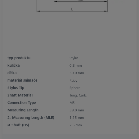
typ produktu
Stylus
kulička
0.8 mm
délka
50.0 mm
materiál snímače
Ruby
Stylus Tip
Sphere
Shaft Material
Tung. Carb.
Connection Type
M5
Measuring Length
38.0 mm
2. Measuring Length (MLE)
1.15 mm
Ø Shaft (DS)
2.5 mm