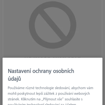
Nastavení ochrany osobních
údajů
Používáme různé technologie sledování, abychom vám
mohli poskytnout lepší zážitek z používání webových
Požadovat ceny
stránek. Kliknutím na „Přijmout vše“ souhlasíte s
bez DPH
používáním technologií sledování za účelem