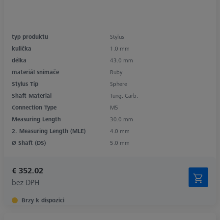
typ produktu
Stylus
kulička
1.0 mm
délka
43.0 mm
materiál snímače
Ruby
Stylus Tip
Sphere
Shaft Material
Tung. Carb.
Connection Type
M5
Measuring Length
30.0 mm
2. Measuring Length (MLE)
4.0 mm
Ø Shaft (DS)
5.0 mm
€ 352.02
bez DPH
Brzy k dispozici