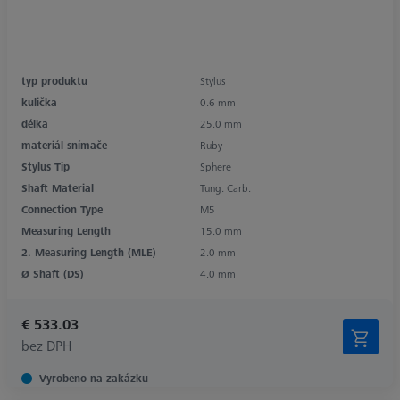
typ produktu
Stylus
kulička
0.6 mm
délka
25.0 mm
materiál snímače
Ruby
Stylus Tip
Sphere
Shaft Material
Tung. Carb.
Connection Type
M5
Measuring Length
15.0 mm
2. Measuring Length (MLE)
2.0 mm
Ø Shaft (DS)
4.0 mm
€ 533.03
bez DPH
Vyrobeno na zakázku