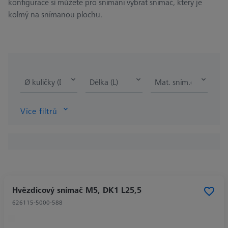
konfigurace si můžete pro snímání vybrat snímač, který je
kolmý na snímanou plochu.
Ø kuličky (DK)
Délka (L)
Mat. sním.elementu 
Více filtrů
Hvězdicový snímač M5, DK1 L25,5
626115-5000-588