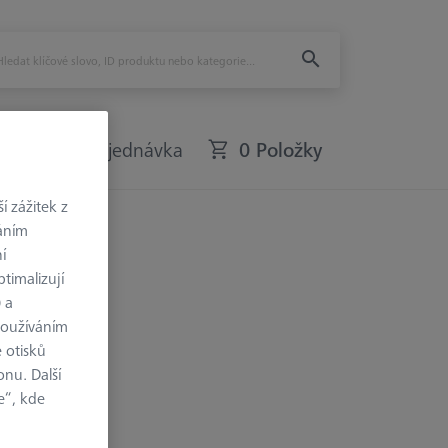
Rychlá objednávka
0 Položky
 zážitek z
váním
í
timalizují
) a
používáním
 otisků
onu. Další
e“, kde