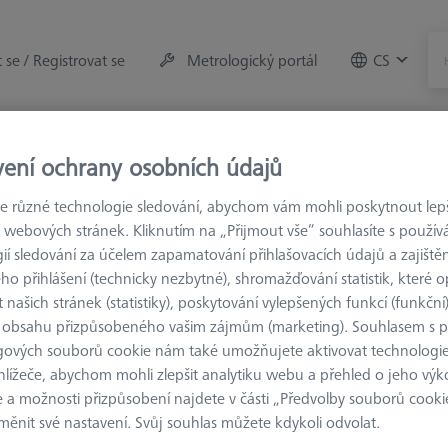
t se / Registrovat se
Metrologický portál
CS
rojů
Měřicí místnost
vení ochrany osobních údajů
 různé technologie sledování, abychom vám mohli poskytnout lepší
rvky
M3
Protizávaží
 webových stránek. Kliknutím na „Přijmout vše“ souhlasíte s použí
ií sledování za účelem zapamatování přihlašovacích údajů a zajištěn
o přihlášení (technicky nezbytné), shromažďování statistik, které op
 našich stránek (statistiky), poskytování vylepšených funkcí (funkční
 obsahu přizpůsobeného vašim zájmům (marketing). Souhlasem s 
gových souborů cookie nám také umožňujete aktivovat technologie
hlížeče, abychom mohli zlepšit analytiku webu a přehled o jeho výk
 a možnosti přizpůsobení najdete v části „Předvolby souborů cooki
ěnit své nastavení. Svůj souhlas můžete kdykoli odvolat.