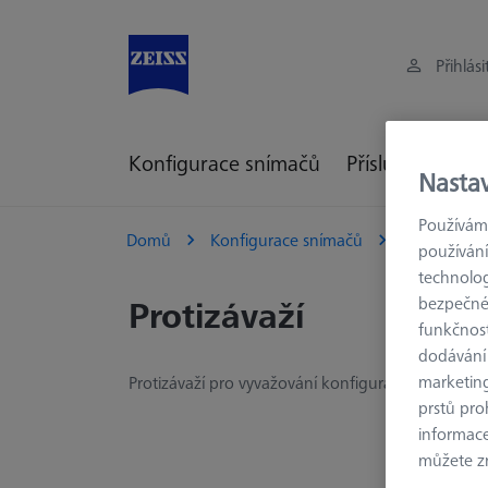
Přihlási
Konfigurace snímačů
Příslušenství st
Nasta
Používáme
Domů
Konfigurace snímačů
Spojovací p
používání
technolog
Protizávaží
bezpečnéh
funkčnost
dodávání
marketin
Protizávaží pro vyvažování konfigurace snímačů
prstů pro
informace
můžete zm