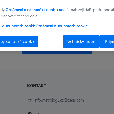
Tak smutné.
ady
Oznámení o ochraně osobních údajů
nabízejí další podrobnosti
 sledovací technologie.
emáme v nabídce žádné produkty. Zkuste obnovit všec
 o souborech cookie
Oznámení o souborech cookie
nastavený filtr.
lby souborů cookie
Technicky nutné
Přij
Odstranění posledního filtru
KONTAKT
info.metrology.cz@zeiss.com