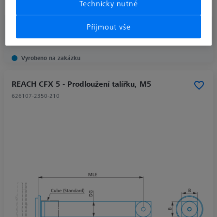
Šířka (W)
20.0 mm
Technicky nutné
Přijmout vše
€ 445.97
bez DPH
Vyrobeno na zakázku
REACH CFX 5 - Prodloužení talířku, M5
626107-2350-210