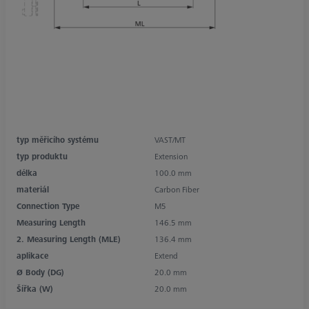
typ měřicího systému
VAST/MT
typ produktu
Extension
délka
100.0 mm
materiál
Carbon Fiber
Connection Type
M5
Measuring Length
146.5 mm
2. Measuring Length (MLE)
136.4 mm
aplikace
Extend
Ø Body (DG)
20.0 mm
Šířka (W)
20.0 mm