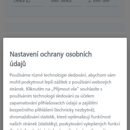
Délka (L)
Měř. délka (ML)
2. měř. délka (MLE)
Nastavení ochrany osobních
Prodloužení talířku ZEISS REACH CFX 5
údajů
626107-2150-210
Používáme různé technologie sledování, abychom vám
mohli poskytnout lepší zážitek z používání webových
stránek. Kliknutím na „Přijmout vše“ souhlasíte s
používáním technologií sledování za účelem
zapamatování přihlašovacích údajů a zajištění
bezpečného přihlášení (technicky nezbytné),
shromažďování statistik, které optimalizují funkčnost
našich stránek (statistiky), poskytování vylepšených funkcí