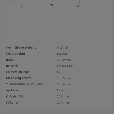
typ měřicího systému
VAST/MT
typ produktu
Extension
délka
250.0 mm
materiál
Carbon Fiber
Connection Type
M5
Measuring Length
296.5 mm
2. Measuring Length (MLE)
286.4 mm
aplikace
Extend
Ø Body (DG)
20.0 mm
Šířka (W)
20.0 mm