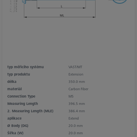
typ měřicího systému
VAST/MT
typ produktu
Extension
délka
350.0 mm
materiál
Carbon Fiber
Connection Type
M5
Measuring Length
396.5 mm
2. Measuring Length (MLE)
386.4 mm
aplikace
Extend
Ø Body (DG)
20.0 mm
Šířka (W)
20.0 mm