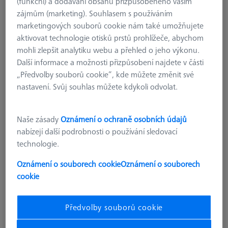
(funkční) a dodávání obsahu přizpůsobeného vašim
zájmům (marketing). Souhlasem s používáním
marketingových souborů cookie nám také umožňujete
aktivovat technologie otisků prstů prohlížeče, abychom
mohli zlepšit analytiku webu a přehled o jeho výkonu.
Další informace a možnosti přizpůsobení najdete v části
„Předvolby souborů cookie“, kde můžete změnit své
nastavení. Svůj souhlas můžete kdykoli odvolat.
Naše zásady
Oznámení o ochraně osobních údajů
typ měřicího systému
VAST/MT
nabízejí další podrobnosti o používání sledovací
typ produktu
Extension
technologie.
délka
150.0 mm
materiál
Carbon Fiber
Oznámení o souborech cookie
Oznámení o souborech
Connection Type
M5
cookie
Measuring Length
196.5 mm
2. Measuring Length (MLE)
186.4 mm
aplikace
Extend
Předvolby souborů cookie
Ø Body (DG)
20.0 mm