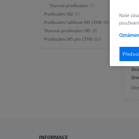
Titanová prodloužení
(1)
Prodloužení M2
(5)
Naše zás
Prodloužení talířkové M5 CFX®
(85)
používání
Titanová prodloužení M5
(8)
Oznámení
Prodloužení M5 pro CFX®
(83)
Předvo
Oce
(in
Oce
INFORMACE