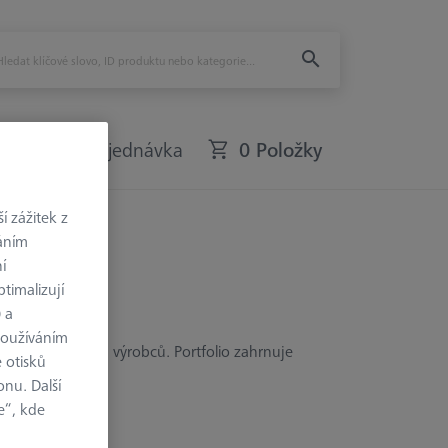
Rychlá objednávka
0 Položky
 zážitek z
váním
í
timalizují
) a
používáním
y M3 od jiných výrobců. Portfolio zahrnuje
 otisků
zných délek.
onu. Další
e“, kde