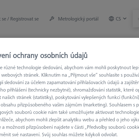
t se / Registrovat se
Metrologický portál
CS
rojů
Měřicí místnost
vení ochrany osobních údajů
 různé technologie sledování, abychom vám mohli poskytnout lepší
Prodloužení M3 R
 webových stránek. Kliknutím na „Přijmout vše“ souhlasíte s použí
ií sledování za účelem zapamatování přihlašovacích údajů a zajištěn
o přihlášení (technicky nezbytné), shromažďování statistik, které op
dloužení M3 R
 našich stránek (statistiky), poskytování vylepšených funkcí (funkční
 obsahu přizpůsobeného vašim zájmům (marketing). Souhlasem s 
žení M3 R se závitem M3 jsou vhodná pro ZEISS RST a běžné senzor
gových souborů cookie nám také umožňujete aktivovat technologie
žení vyrobená z nerezové oceli nebo titanu s možností výběru z rů
hlížeče, abychom mohli zlepšit analytiku webu a přehled o jeho výk
 a možnosti přizpůsobení najdete v části „Předvolby souborů cooki
istěte více o Prodloužení M3 R
ěnit své nastavení. Svůj souhlas můžete kdykoli odvolat.