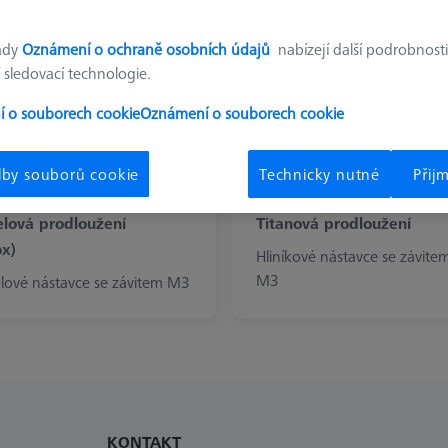
ady
Oznámení o ochraně osobních údajů
nabízejí další podrobnosti
 sledovací technologie.
 o souborech cookie
Oznámení o souborech cookie
lby souborů cookie
Technicky nutné
Přij
lová prodloužení
Titanová prodloužení
ox)
Hliníkové nástavce se závite
M3
lové nástavce se závitem M3
KONTAKT