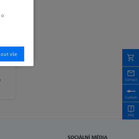
 o
mout vše
m
SOCIÁLNÍ MÉDIA