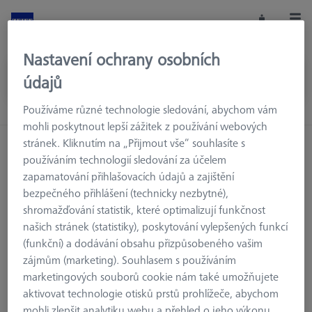
Nastavení ochrany osobních
údajů
Používáme různé technologie sledování, abychom vám
mohli poskytnout lepší zážitek z používání webových
stránek. Kliknutím na „Přijmout vše“ souhlasíte s
Domů
Příslušenství strojů
používáním technologií sledování za účelem
Souřadnicové měřicí stroje
Výměnné zásobníky
zapamatování přihlašovacích údajů a zajištění
MSR pro dotykový měřicí stroj
Multi Sensor Racks (MSR)
bezpečného přihlášení (technicky nezbytné),
shromažďování statistik, které optimalizují funkčnost
našich stránek (statistiky), poskytování vylepšených funkcí
(funkční) a dodávání obsahu přizpůsobeného vašim
Multi Sensor Racks (MSR)
zájmům (marketing). Souhlasem s používáním
marketingových souborů cookie nám také umožňujete
aktivovat technologie otisků prstů prohlížeče, abychom
mohli zlepšit analytiku webu a přehled o jeho výkonu.