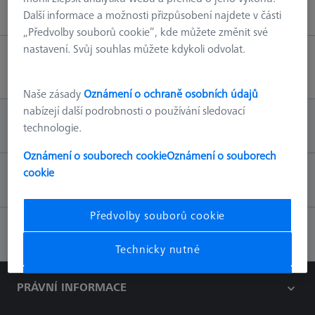
Další informace a možnosti přizpůsobení najdete v části
„Předvolby souborů cookie“, kde můžete změnit své
nastavení. Svůj souhlas můžete kdykoli odvolat.
Zpět nahoru
Naše zásady
Oznámení o ochraně osobních údajů
nabízejí další podrobnosti o používání sledovací
INFORMACE
technologie.
Oznámení o souborech cookie
Oznámení o souborech
cookie
KONTAKT
Předvolby souborů cookie
SOCIÁLNÍ MÉDIA
Technicky nutné
Přijmout vše
PRÁVNÍ INFORMACE