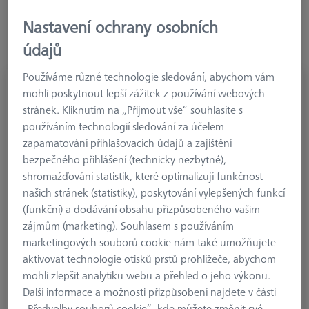
Kromě standardních kuličkových snímačů jsou k dispozici také
Nastavení ochrany osobních
válcové snímače vyrobené kompletně z tvrdokovu a snímače
údajů
s keramickými disky.
Používáme různé technologie sledování, abychom vám
mohli poskytnout lepší zážitek z používání webových
stránek. Kliknutím na „Přijmout vše“ souhlasíte s
používáním technologií sledování za účelem
zapamatování přihlašovacích údajů a zajištění
bezpečného přihlášení (technicky nezbytné),
shromažďování statistik, které optimalizují funkčnost
našich stránek (statistiky), poskytování vylepšených funkcí
(funkční) a dodávání obsahu přizpůsobeného vašim
zájmům (marketing). Souhlasem s používáním
marketingových souborů cookie nám také umožňujete
aktivovat technologie otisků prstů prohlížeče, abychom
mohli zlepšit analytiku webu a přehled o jeho výkonu.
Referenční snímače
Další informace a možnosti přizpůsobení najdete v části
Referenční snímače s maximální přesností
„Předvolby souborů cookie“, kde můžete změnit své