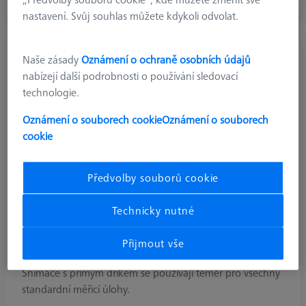
nastavení. Svůj souhlas můžete kdykoli odvolat.
Naše zásady
Oznámení o ochraně osobních údajů
nabízejí další podrobnosti o používání sledovací
technologie.
Oznámení o souborech cookie
Oznámení o souborech
cookie
Předvolby souborů cookie
Technicky nutné
Přijmout vše
Snímač přímý
Snímače s přímým dříkem se používají téměř pro všechny
standardní měřicí úlohy.