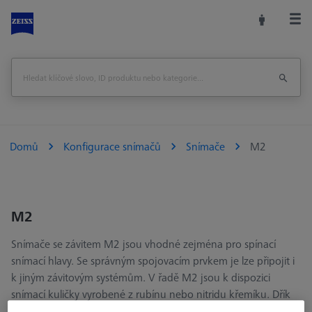
Domů
Konfigurace snímačů
Snímače
M2
M2
Snímače se závitem M2 jsou vhodné zejména pro spínací
snímací hlavy. Se správným spojovacím prvkem je lze připojit i
k jiným závitovým systémům. V řadě M2 jsou k dispozici
snímací kuličky vyrobené z rubínu nebo nitridu křemíku. Dřík
je standardně vyroben z tvrdokovu - karbidu wolframu.