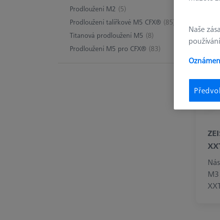
Zj
Prodloužení M2
(5)
Prodloužení talířkové M5 CFX®
(85)
Naše zás
Titanová prodloužení M5
(8)
používání
Prodloužení M5 pro CFX®
(83)
Oznámení
Předvo
ZE
XX
Nás
M3 
XX