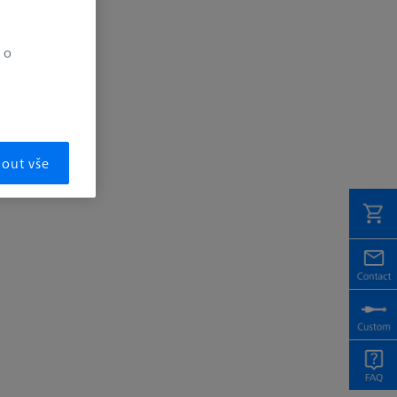
 o
mout vše