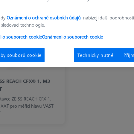
istěte více o Prodloužení M3 XXT CFX®
ady
Oznámení o ochraně osobních údajů
nabízejí další podrobnosti
 sledovací technologie.
 o souborech cookie
Oznámení o souborech cookie
lby souborů cookie
Technicky nutné
Přij
ISS REACH CFX® 1, M3
T
tavce ZEISS REACH CFX 1,
XXT pro měřicí hlavu VAST
T