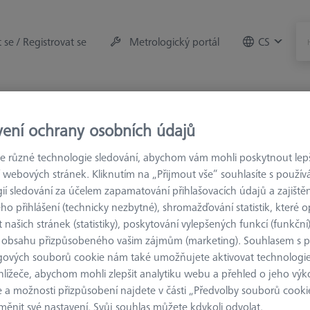
t se / Registrovat se
Metrologický portál
CS
rojů
Měřicí místnost
vení ochrany osobních údajů
Prodloužení M3 XXT CFX®
 různé technologie sledování, abychom vám mohli poskytnout lepší
 webových stránek. Kliknutím na „Přijmout vše“ souhlasíte s použí
ií sledování za účelem zapamatování přihlašovacích údajů a zajištěn
odloužení M3 XXT CFX®
o přihlášení (technicky nezbytné), shromažďování statistik, které op
 našich stránek (statistiky), poskytování vylepšených funkcí (funkční
 obsahu přizpůsobeného vašim zájmům (marketing). Souhlasem s 
žení ZEISS REACH CFX® 1 M3 XXT byla speciálně vyvinuta pro měřic
gových souborů cookie nám také umožňujete aktivovat technologie
í z karbonových trubek, které vyrábí výhradně společnost ZEISS. S p
hlížeče, abychom mohli zlepšit analytiku webu a přehled o jeho výk
ch variant M3. To zlepšuje kontaktní plochu a umožňuje extrémně 
 a možnosti přizpůsobení najdete v části „Předvolby souborů cooki
uje funkčnost měřicího senzoru a umožňuje dosažení nejvyšší možn
ěnit své nastavení. Svůj souhlas můžete kdykoli odvolat.