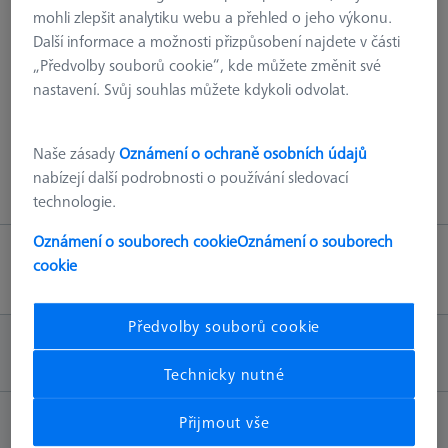
mohli zlepšit analytiku webu a přehled o jeho výkonu.
404 - naskenovali jsme všechno!
Další informace a možnosti přizpůsobení najdete v části
„Předvolby souborů cookie“, kde můžete změnit své
Tato chyba může být způsobena různými příčinami, například
nastavení. Svůj souhlas můžete kdykoli odvolat.
tím, že stránka již na našem serveru neexistuje, nebo chybou v
adrese URL.
Naše zásady
Oznámení o ochraně osobních údajů
nabízejí další podrobnosti o používání sledovací
Zpět na hlavní stránku
technologie.
Oznámení o souborech cookie
Oznámení o souborech
cookie
Zpět nahoru
Předvolby souborů cookie
INFORMACE
Technicky nutné
Přijmout vše
KONTAKT