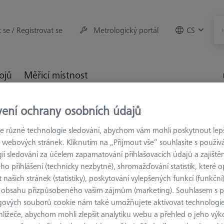
t se / Registrovat se
Metrologický portál
CS
rojů
Měřicí místnost
vení ochrany osobních údajů
ěřicí stroje
Výměnné zásobníky
MSR pro optické měřicí s
 různé technologie sledování, abychom vám mohli poskytnout lepší
 webových stránek. Kliknutím na „Přijmout vše“ souhlasíte s použí
měnný zásobník
ií sledování za účelem zapamatování přihlašovacích údajů a zajištěn
o přihlášení (technicky nezbytné), shromažďování statistik, které op
 našich stránek (statistiky), poskytování vylepšených funkcí (funkční
Výsledky tříděn
 obsahu přizpůsobeného vašim zájmům (marketing). Souhlasem s 
dukty
Doporuče
gových souborů cookie nám také umožňujete aktivovat technologie
hlížeče, abychom mohli zlepšit analytiku webu a přehled o jeho výk