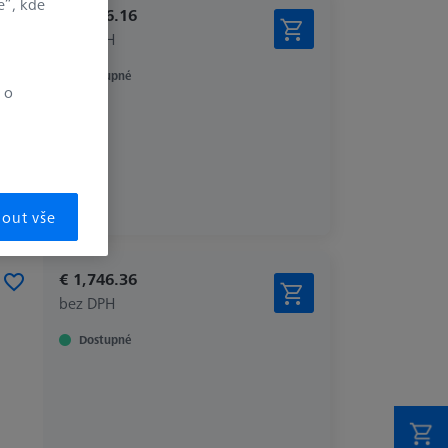
e“, kde
€ 1,346.16
bez DPH
Dostupné
 o
mout vše
€ 1,746.36
bez DPH
Dostupné