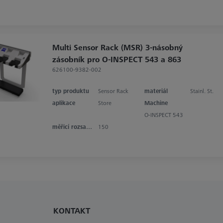
Multi Sensor Rack (MSR) 3-násobný
zásobník pro O-INSPECT 543 a 863
626100-9382-002
typ produktu
Sensor Rack
materiál
Stainl. St.
aplikace
Store
Machine
O-INSPECT 543
měřicí rozsah v ose X
150
KONTAKT