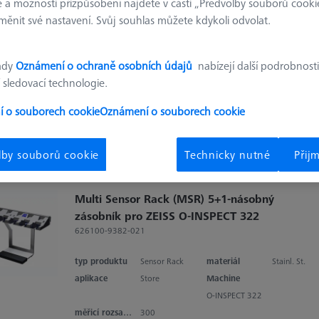
 a možnosti přizpůsobení najdete v části „Předvolby souborů cooki
Multi Sensor Rack (MSR) 3-násobný
ěnit své nastavení. Svůj souhlas můžete kdykoli odvolat.
zásobník pro ZEISS O-INSPECT 322
626100-9382-020
ady
Oznámení o ochraně osobních údajů
nabízejí další podrobnosti
typ produktu
Sensor Rack
materiál
Stainl. St.
 sledovací technologie.
aplikace
Store
Machine
O-INSPECT 322
 o souborech cookie
Oznámení o souborech cookie
měřicí rozsah v ose X
150
lby souborů cookie
Technicky nutné
Přij
Multi Sensor Rack (MSR) 5+1-násobný
zásobník pro ZEISS O-INSPECT 322
626100-9382-021
typ produktu
Sensor Rack
materiál
Stainl. St.
aplikace
Store
Machine
O-INSPECT 322
měřicí rozsah v ose X
300