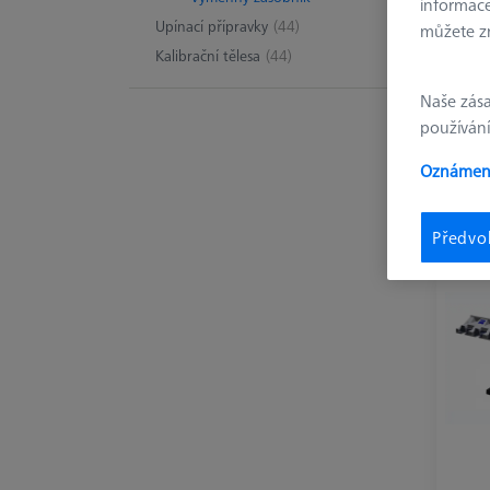
informace
Upínací přípravky
(44)
můžete zm
Kalibrační tělesa
(44)
Naše zás
používání
Oznámení
Předvo