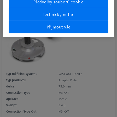
Předvolby souborů cookie
Technicky nutné
Přijmout vše
typ měřicího systému
VAST XXT TL4/TL2
typ produktu
Adapter Plate
délka
75.0 mm
Connection Type
M3 XXT
aplikace
Tactile
Weight
5.4 g
Connection Type Out
M3 XXT