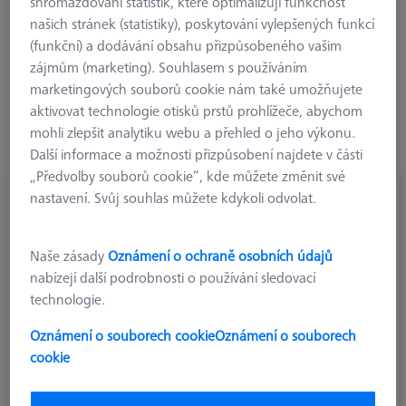
shromažďování statistik, které optimalizují funkčnost
našich stránek (statistiky), poskytování vylepšených funkcí
Délka (L)
(funkční) a dodávání obsahu přizpůsobeného vašim
zájmům (marketing). Souhlasem s používáním
marketingových souborů cookie nám také umožňujete
aktivovat technologie otisků prstů prohlížeče, abychom
mohli zlepšit analytiku webu a přehled o jeho výkonu.
Další informace a možnosti přizpůsobení najdete v části
„Předvolby souborů cookie“, kde můžete změnit své
Reference adapter plate VAST XXT TL2 /
nastavení. Svůj souhlas můžete kdykoli odvolat.
TL4
620161-8269-000
Naše zásady
Oznámení o ochraně osobních údajů
nabízejí další podrobnosti o používání sledovací
technologie.
Oznámení o souborech cookie
Oznámení o souborech
cookie