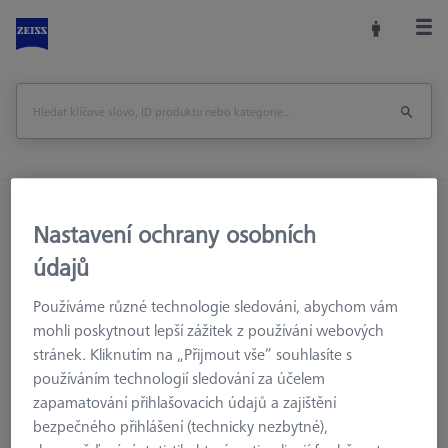
Domů
Konfigurace snímačů
Upínací talířky
Nastavení ochrany osobních
VAST XXT
Upínací talířky VAST XXT TL4
údajů
Reference adapter plate VAST XXT
Používáme různé technologie sledování, abychom vám
Reference adapter plate VAST XXT
mohli poskytnout lepší zážitek z používání webových
stránek. Kliknutím na „Přijmout vše“ souhlasíte s
používáním technologií sledování za účelem
zapamatování přihlašovacích údajů a zajištění
bezpečného přihlášení (technicky nezbytné),