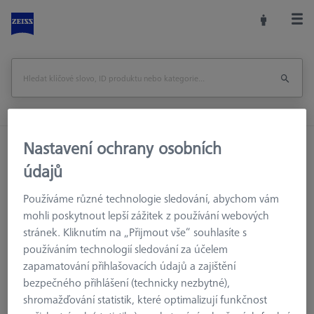
Nastavení ochrany osobních
Domů
Příslušenství strojů
Souřadnicové měřicí stroje
Výměnné zásobníky
údajů
MSR pro dotykový měřicí stroj
Používáme různé technologie sledování, abychom vám
Přídavné úrovně pro MSR
mohli poskytnout lepší zážitek z používání webových
Přídavná úroveň pro MSR X=1200
stránek. Kliknutím na „Přijmout vše“ souhlasíte s
používáním technologií sledování za účelem
Vytisknout stránku
zapamatování přihlašovacích údajů a zajištění
bezpečného přihlášení (technicky nezbytné),
shromažďování statistik, které optimalizují funkčnost