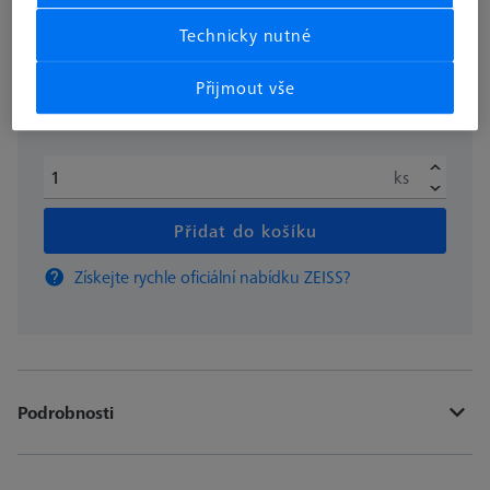
bez DPH
€ 355.97
Technicky nutné
Přijmout vše
Dostupné
ks
Přidat do košíku
Získejte rychle oficiální nabídku ZEISS?
Podrobnosti