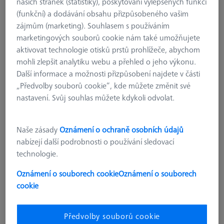
našich stránek (statistiky), poskytování vylepšených funkcí
(funkční) a dodávání obsahu přizpůsobeného vašim
zájmům (marketing). Souhlasem s používáním
marketingových souborů cookie nám také umožňujete
aktivovat technologie otisků prstů prohlížeče, abychom
mohli zlepšit analytiku webu a přehled o jeho výkonu.
Další informace a možnosti přizpůsobení najdete v části
„Předvolby souborů cookie“, kde můžete změnit své
nastavení. Svůj souhlas můžete kdykoli odvolat.
Naše zásady
Oznámení o ochraně osobních údajů
nabízejí další podrobnosti o používání sledovací
technologie.
PŘÍDAVNÉ ÚROVNĚ PRO MSR
Oznámení o souborech cookie
Oznámení o souborech
Přídavná úroveň pro MSR X=1200
cookie
626100-9333-000
Předvolby souborů cookie