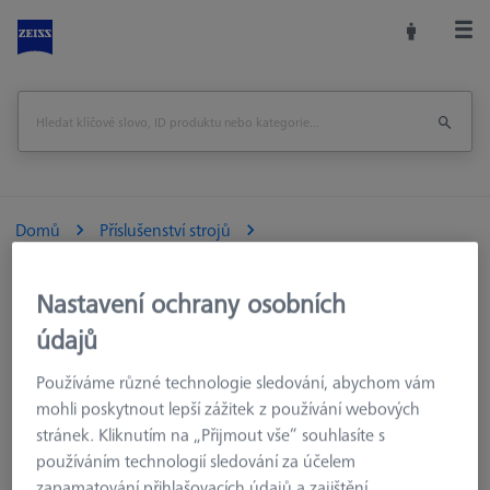
Domů
Příslušenství strojů
Souřadnicové měřicí stroje
Výměnné zásobníky
MSR pro dotykový měřicí stroj
MSR 2.0
Nastavení ochrany osobních
Úložná lišta pro MSR 2.0 X=900
údajů
Vytisknout stránku
Používáme různé technologie sledování, abychom vám
mohli poskytnout lepší zážitek z používání webových
stránek. Kliknutím na „Přijmout vše“ souhlasíte s
používáním technologií sledování za účelem
zapamatování přihlašovacích údajů a zajištění