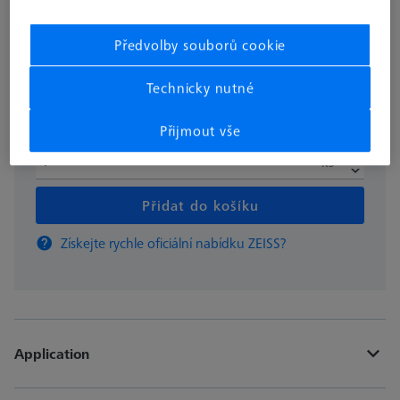
bez DPH
€ 148.81
Předvolby souborů cookie
Technicky nutné
Dostupné
Přijmout vše
ks
Přidat do košíku
Získejte rychle oficiální nabídku ZEISS?
Application