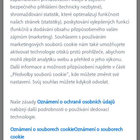
bezpečného přihlášení (technicky nezbytné),
shromažďování statistik, které optimalizují funkčnost
našich stránek (statistiky), poskytování vylepšených funkcí
(funkční) a dodávání obsahu přizpůsobeného vašim
zájmům (marketing). Souhlasem s používáním
marketingových souborů cookie nám také umožňujete
aktivovat technologie otisků prstů prohlížeče, abychom
mohli zlepšit analytiku webu a přehled o jeho výkonu.
Další informace a možnosti přizpůsobení najdete v části
„Předvolby souborů cookie“, kde můžete změnit své
nastavení. Svůj souhlas můžete kdykoli odvolat.
Naše zásady
Oznámení o ochraně osobních údajů
nabízejí další podrobnosti o používání sledovací
technologie.
Úložná lišta pro MSR 2.0 X=900
Oznámení o souborech cookie
Oznámení o souborech
626100-9300-003
cookie