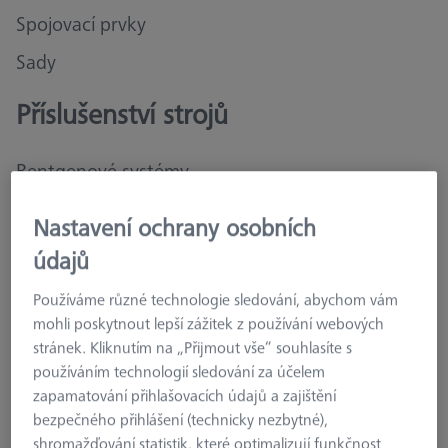
Spojovací prvky
Sady
Příslušenství strojů
Rentgenové systémy
Optická 3D Metrologie
Nastavení ochrany osobních
Souřadnicové měřicí stroje
údajů
Měřicí místnost
Používáme různé technologie sledování, abychom vám
mohli poskytnout lepší zážitek z používání webových
stránek. Kliknutím na „Přijmout vše“ souhlasíte s
Uložení a nastavování
používáním technologií sledování za účelem
zapamatování přihlašovacích údajů a zajištění
bezpečného přihlášení (technicky nezbytné),
Příslušenství pro zaručenou přesnost a spolehlivé
výsledky měření
shromažďování statistik, které optimalizují funkčnost