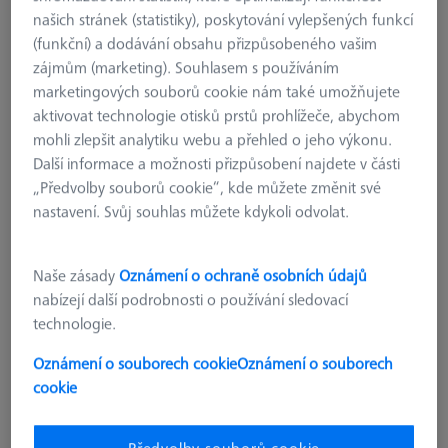
našich stránek (statistiky), poskytování vylepšených funkcí
Jediným způsobem, jak zaručit maximální přesnost a
(funkční) a dodávání obsahu přizpůsobeného vašim
soulad se specifikacemi měřicího systému, je používat
zájmům (marketing). Souhlasem s používáním
pouze certifikované originální příslušenství ZEISS.
marketingových souborů cookie nám také umožňujete
aktivovat technologie otisků prstů prohlížeče, abychom
mohli zlepšit analytiku webu a přehled o jeho výkonu.
Jak poznám, že je stylusový systém dobrý?
Další informace a možnosti přizpůsobení najdete v části
„Předvolby souborů cookie“, kde můžete změnit své
Ideální snímače
snímače
má co nejméně spojů, je tuhý,
nastavení. Svůj souhlas můžete kdykoli odvolat.
lehký a teplotně odolný. Hrot je „špičkou“ systému hrotu
a je prvním bodem kontaktu s obrobkem. Při výběru
hrotu je třeba vzít v úvahu tři faktory: specifikaci hrotu,
Naše zásady
Oznámení o ochraně osobních údajů
tvar a materiál hrotu. Obecně platí, že všechny hroty by
nabízejí další podrobnosti o používání sledovací
měly být co nejodolnější proti ohybu, aby správně
technologie.
zaznamenávaly měřicí sílu, a to převážně bez jakékoli
Oznámení o souborech cookie
Oznámení o souborech
deformace nebo takzvaného „ohnutí hrotu“.
cookie
Předvolby souborů cookie