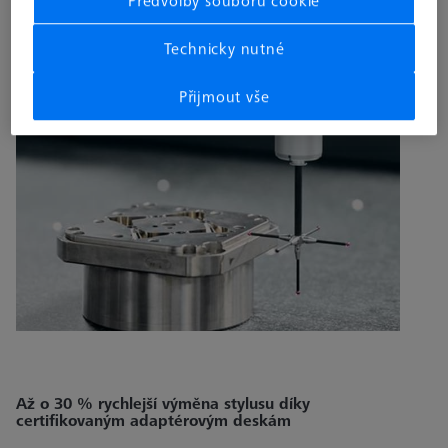
Technicky nutné
Přijmout vše
Až o 30 % rychlejší výměna stylusu díky
certifikovaným adaptérovým deskám