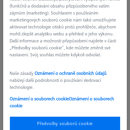
ustavení, podporované základními deskami, šroubovými
(funkční) a dodávání obsahu přizpůsobeného vašim
konzolami, prodlouženími a klouby. Tyto komponenty splňují
zájmům (marketing). Souhlasem s používáním
požadavky pro širokou škálu aplikací.
marketingových souborů cookie nám také umožňujete
aktivovat technologie otisků prstů prohlížeče, abychom
mohli zlepšit analytiku webu a přehled o jeho výkonu.
Další informace a možnosti přizpůsobení najdete v části
„Předvolby souborů cookie“, kde můžete změnit své
nastavení. Svůj souhlas můžete kdykoli odvolat.
Upínka - připojení M24x1, 2 kusy
000000-0735-465
Naše zásady
Oznámení o ochraně osobních údajů
nabízejí další podrobnosti o používání sledovací
technologie.
Oznámení o souborech cookie
Oznámení o souborech
cookie
Předvolby souborů cookie