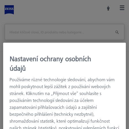
Nastavení ochrany osobních
Domů
Příslušenství strojů
Optická 3D Metrologie
údajů
Upínací zařízení
Konstrukční prvky
Používáme různé technologie sledování, abychom vám
mohli poskytnout lepší zážitek z používání webových
stránek. Kliknutím na „Přijmout vše“ souhlasíte s
Konstrukční prvky
používáním technologií sledování za účelem
zapamatování přihlašovacích údajů a zajištění
Konstrukční prvky poskytují spolehlivé řešení pro upevnění
bezpečného přihlášení (technicky nezbytné),
měřeného objektu se základní deskou nebo kvádrem.
shromažďování statistik, které optimalizují funkčnost
Nástavce jsou navrženy tak, aby zajistily stabilní a flexibilní
našich stránek (statistiky), poskytování vylepšených funkcí