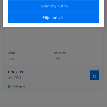
Technicky nutné
Přijmout vše
délka
105.0 mm
rastr
AF16
€ 162.99
bez DPH
Dostupné