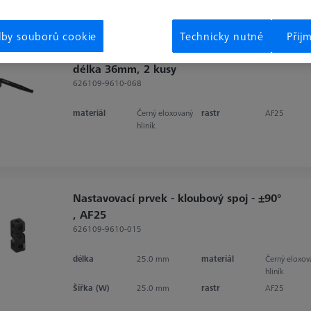
lby souborů cookie
Technicky nutné
Přij
Přitlačovací prvek pro upínací sloupek,
délka 36mm, 2 kusy
626109-9610-068
materiál
Černý eloxovaný
rastr
AF25
hliník
Nastavovací prvek - kloubový spoj - ±90°
, AF25
626109-9610-015
délka
25.0 mm
materiál
Černý eloxov
hliník
Šířka (W)
25.0 mm
rastr
AF25