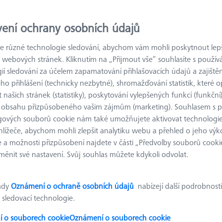
Výsledky tříděn
vení ochrany osobních údajů
odukty
Doporuče
 různé technologie sledování, abychom vám mohli poskytnout lepší
 webových stránek. Kliknutím na „Přijmout vše“ souhlasíte s použí
Otočný kloub - délka 205mm, AF25
ií sledování za účelem zapamatování přihlašovacích údajů a zajištěn
626109-9610-013
o přihlášení (technicky nezbytné), shromažďování statistik, které op
 našich stránek (statistiky), poskytování vylepšených funkcí (funkční
rastr
AF25
 obsahu přizpůsobeného vašim zájmům (marketing). Souhlasem s 
gových souborů cookie nám také umožňujete aktivovat technologie
hlížeče, abychom mohli zlepšit analytiku webu a přehled o jeho výk
 a možnosti přizpůsobení najdete v části „Předvolby souborů cooki
Svěrák - 125x50x50mm, AF25
ěnit své nastavení. Svůj souhlas můžete kdykoli odvolat.
626109-9610-041
ady
Oznámení o ochraně osobních údajů
nabízejí další podrobnosti
délka
125.0 mm
materiál
Černý eloxov
hliník
 sledovací technologie.
Šířka (W)
50.0 mm
rastr
AF25
 o souborech cookie
Oznámení o souborech cookie