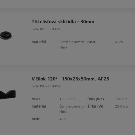
Tříčelisťová sklíčidla - 30mm
626109-9610-038
materiál
Černý eloxovaný
rastr
AF25
hliník
V-Blok 120° - 150x25x50mm, AF25
626109-9610-018
délka
150.0 mm
Úhel (W1)
120.0 °
materiál
Černý eloxovaný
Šířka (W)
25.0 mm
hliník
rastr
AF25