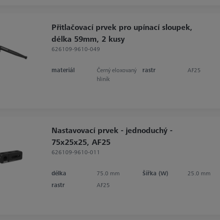
Přitlačovací prvek pro upínací sloupek,
délka 59mm, 2 kusy
626109-9610-049
materiál
Černý eloxovaný
rastr
AF25
hliník
Nastavovací prvek - jednoduchý -
75x25x25, AF25
626109-9610-011
délka
75.0 mm
Šířka (W)
25.0 mm
rastr
AF25