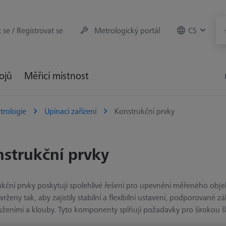
t se / Registrovat se
Metrologický portál
CS
rojů
Měřicí místnost
trologie
Upínací zařízení
Konstrukční prvky
strukční prvky
kční prvky poskytují spolehlivé řešení pro upevnění měřeného obj
vrženy tak, aby zajistily stabilní a flexibilní ustavení, podporovan
ženími a klouby. Tyto komponenty splňují požadavky pro širokou šk