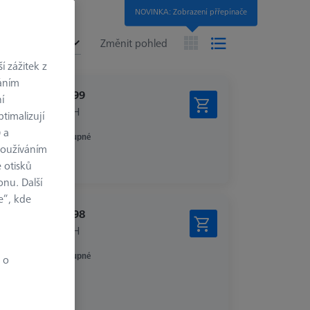
NOVINKA: Zobrazení přřepínače
í
no
Změnit pohled
 zážitek z
váním
€ 260.99
í
bez DPH
timalizují
) a
Dostupné
používáním
 otisků
onu. Další
e“, kde
€ 749.98
bez DPH
Dostupné
 o
aný