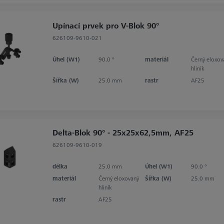
Upínací prvek pro V-Blok 90°
626109-9610-021
Úhel (W1)
90.0 °
materiál
Černý eloxov
hliník
Šířka (W)
25.0 mm
rastr
AF25
Delta-Blok 90° - 25x25x62,5mm, AF25
626109-9610-019
délka
25.0 mm
Úhel (W1)
90.0 °
materiál
Černý eloxovaný
Šířka (W)
25.0 mm
hliník
rastr
AF25