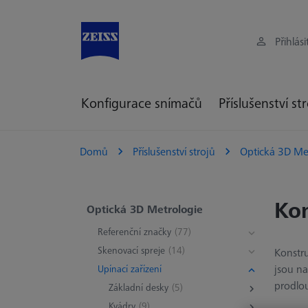
Přihlási
Konfigurace snímačů
Příslušenství st
Domů
Příslušenství strojů
Optická 3D Me
Kon
Optická 3D Metrologie
Referenční značky
(77)
Skenovací spreje
(14)
Konstru
jsou na
Upínací zařízení
prodlou
Základní desky
(5)
Kvádry
(9)