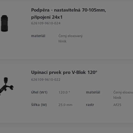
Podpěra - nastavitelná 70-105mm,
připojení 24x1
626109-9610-024
materiál
Černý eloxovaný
hliník
Upínací prvek pro V-Blok 120°
626109-9610-022
Úhel (W1)
120.0 °
materiál
Černý eloxov
hliník
Šířka (W)
25.0 mm
rastr
AF25