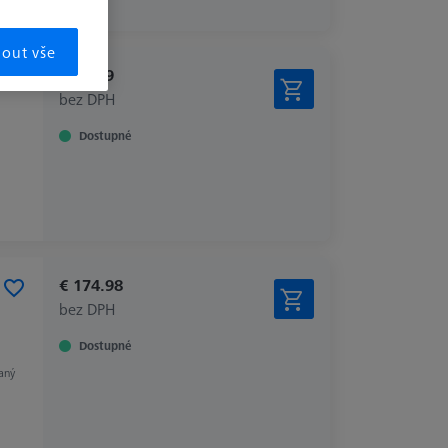
mout vše
€ 38.99
bez DPH
Dostupné
€ 174.98
bez DPH
Dostupné
aný