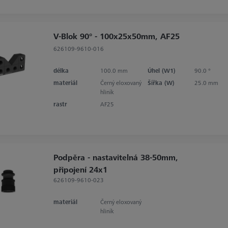
V-Blok 90° - 100x25x50mm, AF25
626109-9610-016
délka
100.0 mm
Úhel (W1)
90.0 °
materiál
Černý eloxovaný
Šířka (W)
25.0 mm
hliník
rastr
AF25
Podpěra - nastavitelná 38-50mm,
připojení 24x1
626109-9610-023
materiál
Černý eloxovaný
hliník