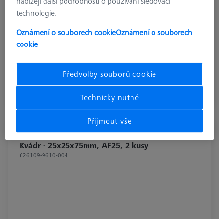
nabízejí další podrobnosti o používání sledovací
technologie.
Oznámení o souborech cookie
Oznámení o souborech
cookie
€ 194.99
bez DPH
Předvolby souborů cookie
Dostupné
Technicky nutné
Přijmout vše
KVÁDRY
Kvádr - 25x25x75mm, AF25, 2 kusy
626109-9610-004