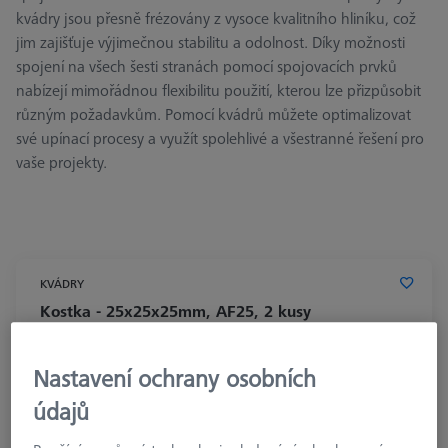
kvádry jsou přesně frézovány z vysoce kvalitního hliníku, což
jim zajišťuje výjimečnou stabilitu a odolnost. Díky možnosti
spojení na všech šesti stranách pomocí spojovacích prvků
nabízejí mimořádnou flexibilitu použití, kterou lze přizpůsobit
různým požadavkům. Pomocí kvádrů můžete optimalizovat
své upínací procesy a využít spolehlivé a všestranné řešení pro
vaše projekty.
KVÁDRY
Kostka - 25x25x25mm, AF25, 2 kusy
626109-9610-002
Nastavení ochrany osobních
údajů