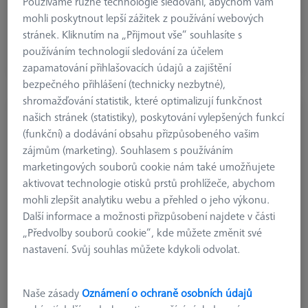
Používáme různé technologie sledování, abychom vám
€ 106.95
mohli poskytnout lepší zážitek z používání webových
bez DPH
stránek. Kliknutím na „Přijmout vše“ souhlasíte s
používáním technologií sledování za účelem
Dostupné
zapamatování přihlašovacích údajů a zajištění
bezpečného přihlášení (technicky nezbytné),
shromažďování statistik, které optimalizují funkčnost
KVÁDRY
našich stránek (statistiky), poskytování vylepšených funkcí
Kvádr - 25x25x50mm, AF25, 2 kusy
(funkční) a dodávání obsahu přizpůsobeného vašim
626109-9610-003
zájmům (marketing). Souhlasem s používáním
marketingových souborů cookie nám také umožňujete
aktivovat technologie otisků prstů prohlížeče, abychom
mohli zlepšit analytiku webu a přehled o jeho výkonu.
Další informace a možnosti přizpůsobení najdete v části
„Předvolby souborů cookie“, kde můžete změnit své
nastavení. Svůj souhlas můžete kdykoli odvolat.
Naše zásady
Oznámení o ochraně osobních údajů