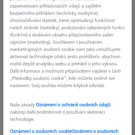
zapamatování přihlašovacích údajů a zajištění
REFERENČNÍ ZNAČKY
bezpečného přihlášení (technicky nezbytné),
Referenční značky 3,0 mm, keramické,
shromažďování statistik, které optimalizují funkčnost
nekódované, 368 kusů
našich stránek (statistiky), poskytování vylepšených funkcí
604001-2111-000
(funkční) a dodávání obsahu přizpůsobeného vašim
zájmům (marketing). Souhlasem s používáním
marketingových souborů cookie nám také umožňujete
aktivovat technologie otisků prstů prohlížeče, abychom
mohli zlepšit analytiku webu a přehled o jeho výkonu.
Další informace a možnosti přizpůsobení najdete v části
„Předvolby souborů cookie“, kde můžete změnit své
nastavení. Svůj souhlas můžete kdykoli odvolat.
Naše zásady
Oznámení o ochraně osobních údajů
nabízejí další podrobnosti o používání sledovací
technologie.
Oznámení o souborech cookie
Oznámení o souborech