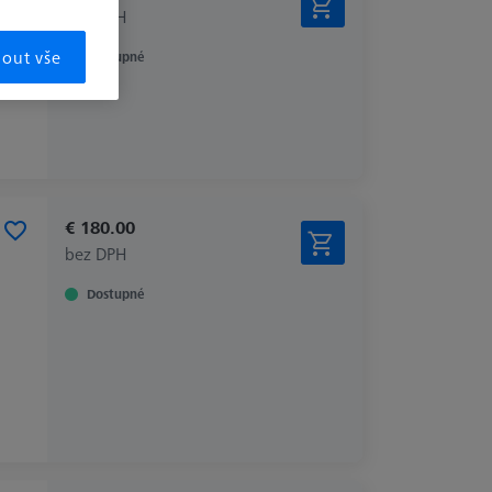
bez DPH
mout vše
Dostupné
€ 180.00
bez DPH
Dostupné