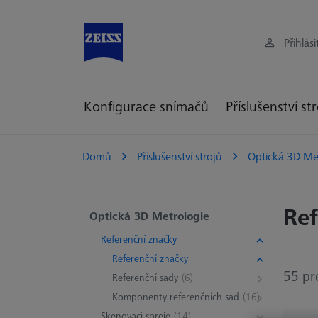
Přihlási
Konfigurace snímačů
Příslušenství st
Domů
Příslušenství strojů
Optická 3D Me
Ref
Optická 3D Metrologie
Referenční značky
Referenční značky
55 pr
Referenční sady
(6)
Komponenty referenčních sad
(16)
Skenovací spreje
(14)