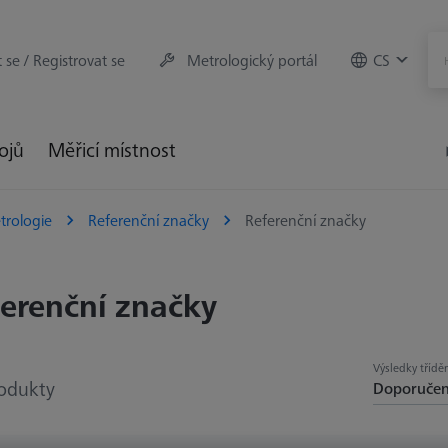
t se / Registrovat se
Metrologický portál
CS
rojů
Měřicí místnost
trologie
Referenční značky
Referenční značky
erenční značky
Výsledky tříděn
odukty
Doporuče