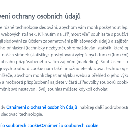
řicí systém
Kódování
Průměr
vení ochrany osobních údajů
 různé technologie sledování, abychom vám mohli poskytnout lepší
e filtrů
 webových stránek. Kliknutím na „Přijmout vše“ souhlasíte s použí
ií sledování za účelem zapamatování přihlašovacích údajů a zajištěn
o přihlášení (technicky nezbytné), shromažďování statistik, které op
 našich stránek (statistiky), poskytování vylepšených funkcí (funkční
Referenční značky 3,0 mm, nekódované,
 obsahu přizpůsobeného vašim zájmům (marketing). Souhlasem s 
bílé, magnetické, 100 kusů
gových souborů cookie nám také umožňujete aktivovat technologie
604001-4892-000
hlížeče, abychom mohli zlepšit analytiku webu a přehled o jeho výk
 a možnosti přizpůsobení najdete v části „Předvolby souborů cooki
Machine
ěnit své nastavení. Svůj souhlas můžete kdykoli odvolat.
ARAMIS, ATOS, ATOS PLUS, GOM
SCAN1, TRITOP
ady
Oznámení o ochraně osobních údajů
nabízejí další podrobnosti
 sledovací technologie.
Referenční značky 1,5 mm, retro-
 o souborech cookie
Oznámení o souborech cookie