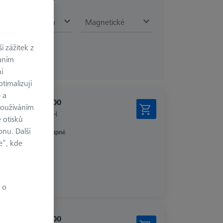
Pevnost lepidla
Magnetické
 zážitek z
váním
í
timalizují
) a
€ 102.00
používáním
bez DPH
 otisků
onu. Další
Dostupné
e“, kde
 o
€ 317.00