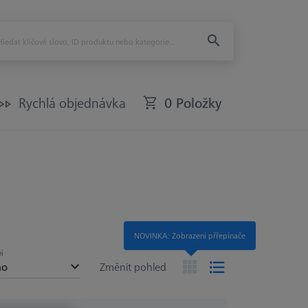
Rychlá objednávka
0 Položky
NOVINKA: Zobrazení přřepínače
í
no
Změnit pohled