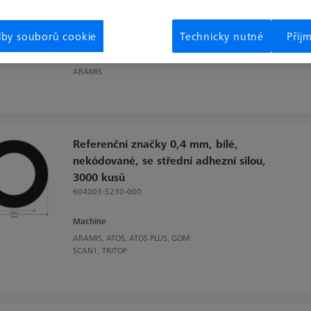
reflexní, nekódované, 1000 kusů
000250-0004-898
lby souborů cookie
Technicky nutné
Přij
Machine
ARAMIS
Referenční značky 0,4 mm, bílé,
nekódované, se střední adhezní silou,
3000 kusů
604003-5230-000
Machine
ARAMIS, ATOS, ATOS PLUS, GOM
SCAN1, TRITOP