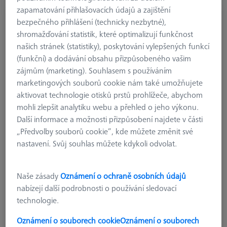
zapamatování přihlašovacích údajů a zajištění
REFERENČNÍ ZNAČKY
bezpečného přihlášení (technicky nezbytné),
Referenční značky 3,0 mm, keramické,
shromažďování statistik, které optimalizují funkčnost
nekódované, 368 kusů
našich stránek (statistiky), poskytování vylepšených funkcí
604001-2111-000
(funkční) a dodávání obsahu přizpůsobeného vašim
zájmům (marketing). Souhlasem s používáním
marketingových souborů cookie nám také umožňujete
aktivovat technologie otisků prstů prohlížeče, abychom
mohli zlepšit analytiku webu a přehled o jeho výkonu.
Další informace a možnosti přizpůsobení najdete v části
„Předvolby souborů cookie“, kde můžete změnit své
nastavení. Svůj souhlas můžete kdykoli odvolat.
Naše zásady
Oznámení o ochraně osobních údajů
nabízejí další podrobnosti o používání sledovací
technologie.
Oznámení o souborech cookie
Oznámení o souborech