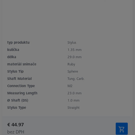
typ produktu
Stylus
kulička
1.35 mm
délka
29.0 mm
materiál snímače
Ruby
Stylus Tip
Sphere
Shaft Material
Tung. Carb.
Connection Type
M2
Measuring Length
23.0 mm
Ø Shaft (DS)
1.0 mm
Stylus Type
Straight
€ 44.97
bez DPH