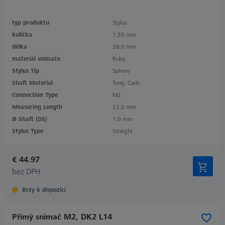
typ produktu
Stylus
kulička
1.35 mm
délka
28.0 mm
materiál snímače
Ruby
Stylus Tip
Sphere
Shaft Material
Tung. Carb.
Connection Type
M2
Measuring Length
22.0 mm
Ø Shaft (DS)
1.0 mm
Stylus Type
Straight
€ 44.97
bez DPH
Brzy k dispozici
Přímý snímač M2, DK2 L14