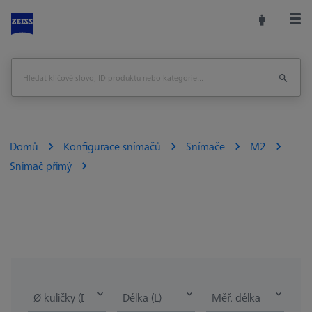
Domů
Konfigurace snímačů
Snímače
M2
Snímač přímý
Ø kuličky (DK)
Délka (L)
Měř. délka (ML)