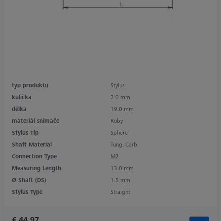
typ produktu
Stylus
kulička
2.0 mm
délka
19.0 mm
materiál snímače
Ruby
Stylus Tip
Sphere
Shaft Material
Tung. Carb.
Connection Type
M2
Measuring Length
13.0 mm
Ø Shaft (DS)
1.5 mm
Stylus Type
Straight
€ 44.97