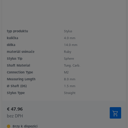
typ produktu
Stylus
kulička
4.0 mm
délka
14.0 mm
materiál snímače
Ruby
Stylus Tip
Sphere
Shaft Material
Tung. Carb.
Connection Type
M2
Measuring Length
8.0 mm
Ø Shaft (DS)
1.5 mm
Stylus Type
Straight
€ 47.96
bez DPH
Brzy k dispozici