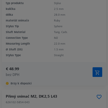
typ produktu
Stylus
kulička
2.5 mm
délka
28.0 mm
materiál snímače
Ruby
Stylus Tip
Sphere
Shaft Material
Tung. Carb.
Connection Type
M2
Measuring Length
22.0 mm
Ø Shaft (DS)
1.5 mm
Stylus Type
Straight
€ 48.99
bez DPH
Brzy k dispozici
Přímý snímač M2, DK2,5 L43
626102-5854-043