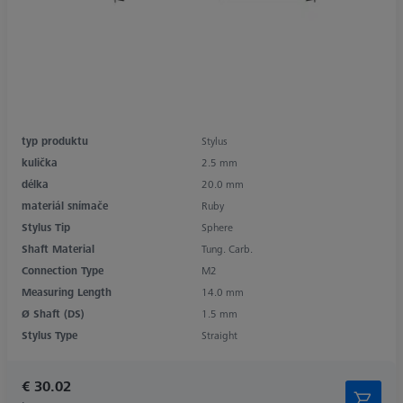
typ produktu
Stylus
kulička
2.5 mm
délka
20.0 mm
materiál snímače
Ruby
Stylus Tip
Sphere
Shaft Material
Tung. Carb.
Connection Type
M2
Measuring Length
14.0 mm
Ø Shaft (DS)
1.5 mm
Stylus Type
Straight
€ 30.02