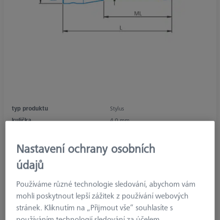
typ produktu
Stylus
kulička
4.0 mm
délka
44.0 mm
materiál snímače
Ruby
Nastavení ochrany osobních
Stylus Tip
Sphere
údajů
Shaft Material
Tung. Carb.
Connection Type
M2
Používáme různé technologie sledování, abychom vám
Measuring Length
38.0 mm
mohli poskytnout lepší zážitek z používání webových
Ø Shaft (DS)
1.5 mm
stránek. Kliknutím na „Přijmout vše“ souhlasíte s
Stylus Type
Straight
používáním technologií sledování za účelem