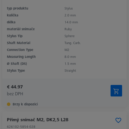
typ produktu
Stylus
kulička
2.0 mm
délka
14.0 mm
materiál snímače
Ruby
Stylus Tip
Sphere
Shaft Material
Tung. Carb.
Connection Type
M2
Measuring Length
8.0 mm
Ø Shaft (DS)
1.5 mm
Stylus Type
Straight
€ 44.97
bez DPH
Brzy k dispozici
Přímý snímač M2, DK2,5 L28
626102-5854-028