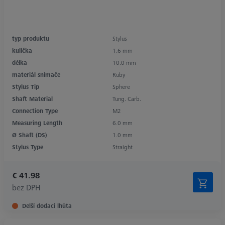
typ produktu
Stylus
kulička
1.6 mm
délka
10.0 mm
materiál snímače
Ruby
Stylus Tip
Sphere
Shaft Material
Tung. Carb.
Connection Type
M2
Measuring Length
6.0 mm
Ø Shaft (DS)
1.0 mm
Stylus Type
Straight
€ 41.98
bez DPH
Delší dodací lhůta