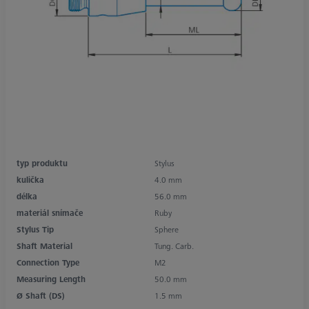
typ produktu
Stylus
kulička
4.0 mm
délka
56.0 mm
materiál snímače
Ruby
Stylus Tip
Sphere
Shaft Material
Tung. Carb.
Connection Type
M2
Measuring Length
50.0 mm
Ø Shaft (DS)
1.5 mm