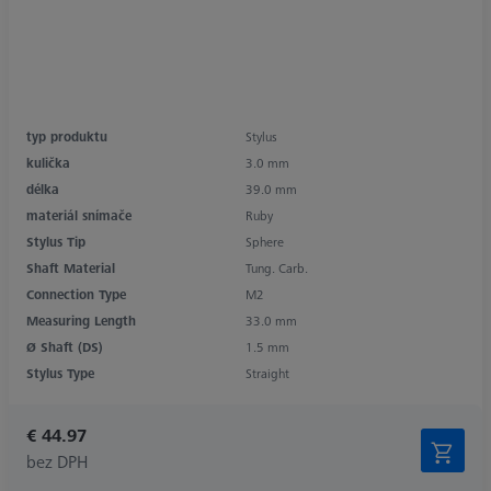
typ produktu
Stylus
kulička
3.0 mm
délka
39.0 mm
materiál snímače
Ruby
Stylus Tip
Sphere
Shaft Material
Tung. Carb.
Connection Type
M2
Measuring Length
33.0 mm
Ø Shaft (DS)
1.5 mm
Stylus Type
Straight
€ 44.97
bez DPH