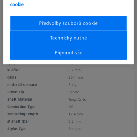
cookie
Předvolby souborů cookie
Technicky nutné
Přijmout vše
typ produktu
Stylus
kulička
0.7 mm
délka
20.4 mm
materiál snímače
Ruby
Stylus Tip
Sphere
Shaft Material
Tung. Carb.
Connection Type
M2
Measuring Length
12.4 mm
Ø Shaft (DS)
0.5 mm
Stylus Type
Straight