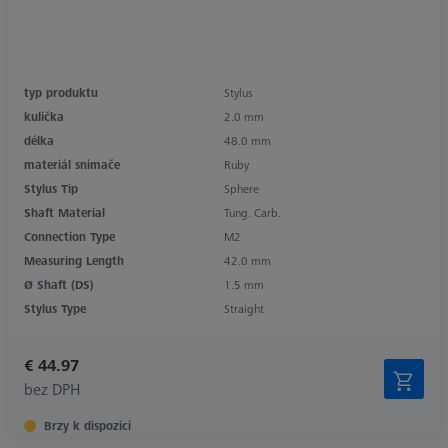
typ produktu
Stylus
kulička
2.0 mm
délka
48.0 mm
materiál snímače
Ruby
Stylus Tip
Sphere
Shaft Material
Tung. Carb.
Connection Type
M2
Measuring Length
42.0 mm
Ø Shaft (DS)
1.5 mm
Stylus Type
Straight
€ 44.97
bez DPH
Brzy k dispozici