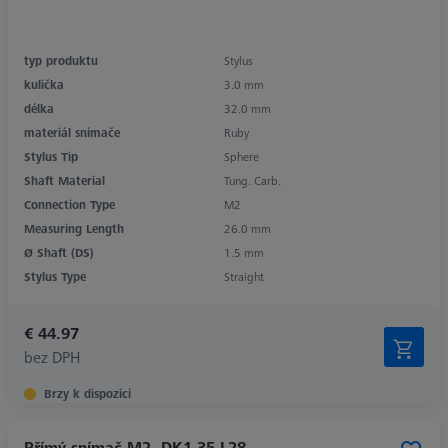
typ produktu
Stylus
kulička
3.0 mm
délka
32.0 mm
materiál snímače
Ruby
Stylus Tip
Sphere
Shaft Material
Tung. Carb.
Connection Type
M2
Measuring Length
26.0 mm
Ø Shaft (DS)
1.5 mm
Stylus Type
Straight
€ 44.97
bez DPH
Brzy k dispozici
Přímý snímač M2, DK1,35 L28