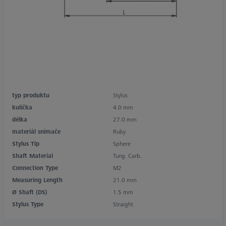
typ produktu
Stylus
kulička
4.0 mm
délka
27.0 mm
materiál snímače
Ruby
Stylus Tip
Sphere
Shaft Material
Tung. Carb.
Connection Type
M2
Measuring Length
21.0 mm
Ø Shaft (DS)
1.5 mm
Stylus Type
Straight