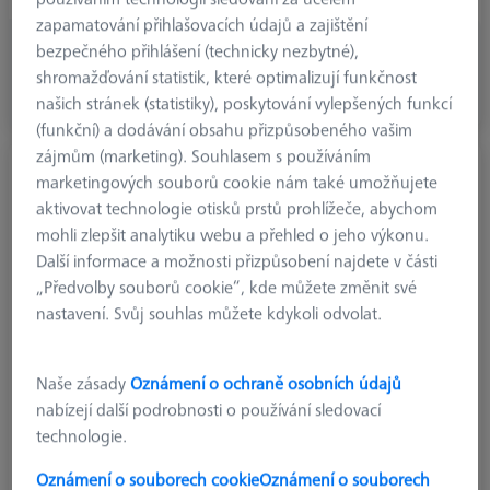
zapamatování přihlašovacích údajů a zajištění
€ 47.96
bezpečného přihlášení (technicky nezbytné),
bez DPH
shromažďování statistik, které optimalizují funkčnost
našich stránek (statistiky), poskytování vylepšených funkcí
Brzy k dispozici
(funkční) a dodávání obsahu přizpůsobeného vašim
zájmům (marketing). Souhlasem s používáním
Přímý snímač M2, DK0,7 L20,4
marketingových souborů cookie nám také umožňujete
626120-0018-000
aktivovat technologie otisků prstů prohlížeče, abychom
mohli zlepšit analytiku webu a přehled o jeho výkonu.
Další informace a možnosti přizpůsobení najdete v části
„Předvolby souborů cookie“, kde můžete změnit své
nastavení. Svůj souhlas můžete kdykoli odvolat.
Naše zásady
Oznámení o ochraně osobních údajů
nabízejí další podrobnosti o používání sledovací
technologie.
Oznámení o souborech cookie
Oznámení o souborech