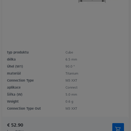
typ produktu
Cube
délka
6.5 mm
Úhel (W1)
90.0 °
materiál
Titanium
Connection Type
M3 XXT
aplikace
Connect
Šířka (W)
5.0 mm
Weight
0.6 g
Connection Type Out
M3 XXT
€ 52.90