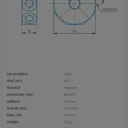
typ produktu
Cube
Úhel (W1)
45.0 °
materiál
Titanium
Connection Type
M3 XXT
aplikace
Connect
Ø Body (DG)
14.0 mm
Šířka (W)
5.0 mm
Weight
2.3 g