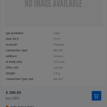
typ produktu
Cube
Úhel (W1)
72.0 °
materiál
Titanium
Connection Type
M3 XXT
aplikace
Connect
Ø Body (DG)
13.0 mm
Šířka (W)
5.0 mm
Weight
2.0 g
Connection Type Out
M3 XXT
€ 290.03
bez DPH
Delší dodací lhůta