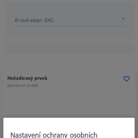
Ø závit.adapt. (DG)
Hvězdicový prvek
626103-6110-006
Nastavení ochrany osobních