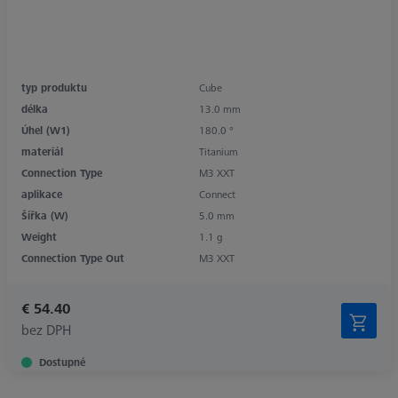
typ produktu
Cube
délka
13.0 mm
Úhel (W1)
180.0 °
materiál
Titanium
Connection Type
M3 XXT
aplikace
Connect
Šířka (W)
5.0 mm
Weight
1.1 g
Connection Type Out
M3 XXT
€ 54.40
bez DPH
Dostupné