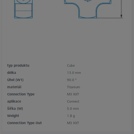
typ produktu
Cube
délka
13.0 mm
Úhel (W1)
90.0 °
materiál
Titanium
Connection Type
M3 XXT
aplikace
Connect
Šířka (W)
5.0 mm
Weight
1.8 g
Connection Type Out
M3 XXT