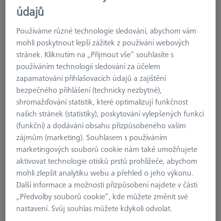
údajů
Používáme různé technologie sledování, abychom vám
mohli poskytnout lepší zážitek z používání webových
stránek. Kliknutím na „Přijmout vše“ souhlasíte s
používáním technologií sledování za účelem
zapamatování přihlašovacích údajů a zajištění
bezpečného přihlášení (technicky nezbytné),
shromažďování statistik, které optimalizují funkčnost
našich stránek (statistiky), poskytování vylepšených funkcí
(funkční) a dodávání obsahu přizpůsobeného vašim
zájmům (marketing). Souhlasem s používáním
typ produktu
Cube
marketingových souborů cookie nám také umožňujete
Úhel (W1)
60.0 °
aktivovat technologie otisků prstů prohlížeče, abychom
materiál
Titanium
mohli zlepšit analytiku webu a přehled o jeho výkonu.
Connection Type
M3 XXT
Další informace a možnosti přizpůsobení najdete v části
aplikace
Connect
„Předvolby souborů cookie“, kde můžete změnit své
Ø Body (DG)
12.0 mm
nastavení. Svůj souhlas můžete kdykoli odvolat.
Šířka (W)
5.0 mm