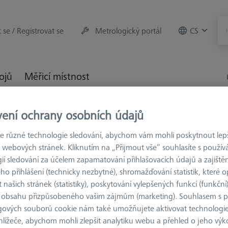
t se / Registrovat se
Metrologický portál
CS
rojů
Měřicí místnost
Prodloužení M3 XXT CFX®
ZEISS REACH CFX® 1, M3 X
vení ochrany osobních údajů
 různé technologie sledování, abychom vám mohli poskytnout lepší
 webových stránek. Kliknutím na „Přijmout vše“ souhlasíte s použí
ií sledování za účelem zapamatování přihlašovacích údajů a zajištěn
o přihlášení (technicky nezbytné), shromažďování statistik, které op
 našich stránek (statistiky), poskytování vylepšených funkcí (funkční
 obsahu přizpůsobeného vašim zájmům (marketing). Souhlasem s 
gových souborů cookie nám také umožňujete aktivovat technologie
hlížeče, abychom mohli zlepšit analytiku webu a přehled o jeho výk