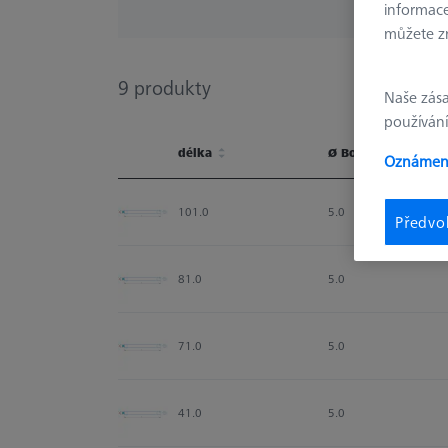
informace
můžete zm
9
produkty
Naše zás
používání
délka
Ø Body (DG)
Oznámení
délka
Ø Body (DG)
101.0
5.0
Předvo
81.0
5.0
71.0
5.0
41.0
5.0