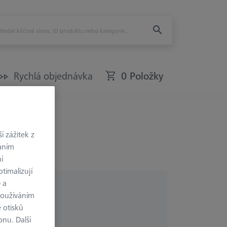
Rychlá objednávka
0 Položky
XT
 zážitek z
váním
í
timalizují
) a
používáním
 otisků
onu. Další