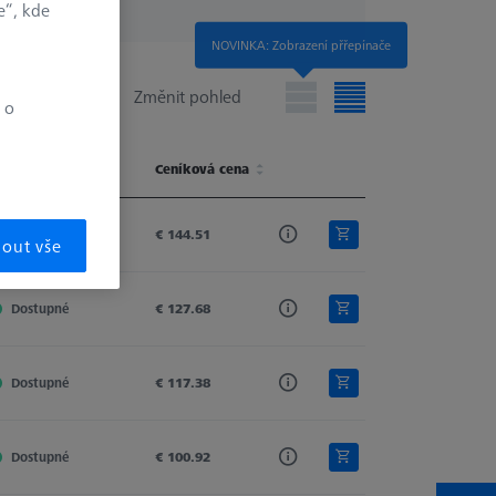
e“, kde
NOVINKA: Zobrazení přřepínače
Změnit pohled
 o
ostupnost
Ceníková cena
ostupnost
Ceníková cena
Dostupné
€ 144.51
mout vše
Dostupné
€ 127.68
Dostupné
€ 117.38
Dostupné
€ 100.92