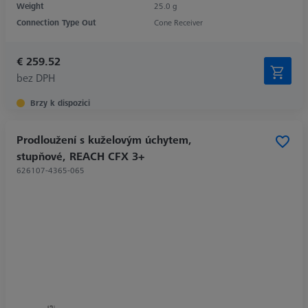
Weight
25.0 g
Connection Type Out
Cone Receiver
€ 259.52
bez DPH
Brzy k dispozici
Prodloužení s kuželovým úchytem,
stupňové, REACH CFX 3+
626107-4365-065