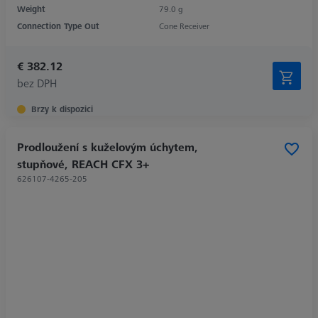
Weight
79.0 g
Connection Type Out
Cone Receiver
€ 382.12
bez DPH
Brzy k dispozici
Prodloužení s kuželovým úchytem,
stupňové, REACH CFX 3+
626107-4265-205