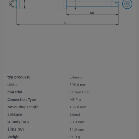
typ produktu
Extension
délka
305.0 mm
materiál
Carbon Fiber
Connection Type
M5 Pro
Measuring Length
155.0 mm
aplikace
Extend
Ø Body (DG)
20.0 mm
Šířka (W)
11.0 mm
Weight
64.0 g