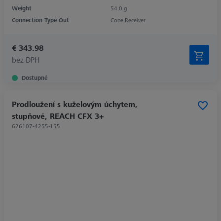
Weight
54.0 g
Connection Type Out
Cone Receiver
€ 343.98
bez DPH
Dostupné
Prodloužení s kuželovým úchytem,
stupňové, REACH CFX 3+
626107-4255-155