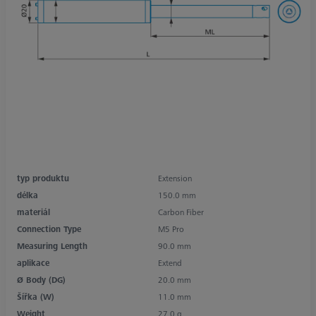
typ produktu
Extension
délka
150.0 mm
materiál
Carbon Fiber
Connection Type
M5 Pro
Measuring Length
90.0 mm
aplikace
Extend
Ø Body (DG)
20.0 mm
Šířka (W)
11.0 mm
Weight
27.0 g