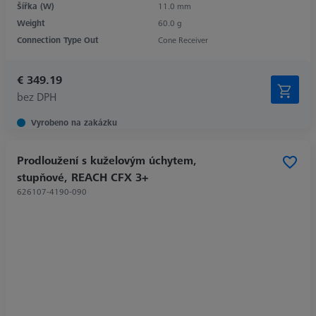
Šířka (W)
11.0 mm
Weight
60.0 g
Connection Type Out
Cone Receiver
€ 349.19
bez DPH
Vyrobeno na zakázku
Prodloužení s kuželovým úchytem,
stupňové, REACH CFX 3+
626107-4190-090