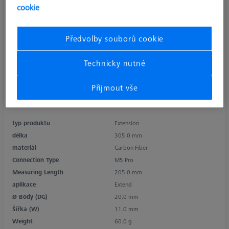
cookie
Předvolby souborů cookie
Technicky nutné
Přijmout vše
typ produktu
Extension
délka
305.0 mm
materiál
Carbon Fiber
Connection Type
M5 Pro
Measuring Length
205.0 mm
aplikace
Extend
Ø Body (DG)
20.0 mm
Šířka (W)
11.0 mm
Weight
60.0 g