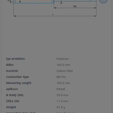
typ produktu
Extension
délka
165.0 mm
materiál
Carbon Fiber
Connection Type
M5 Pro
Measuring Length
105.0 mm
aplikace
Extend
Ø Body (DG)
20.0 mm
Šířka (W)
11.0 mm
Weight
47.0 g