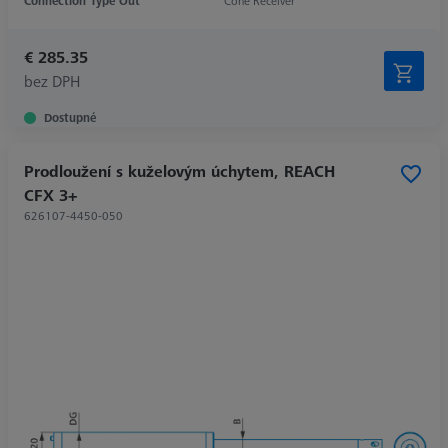
Connection Type Out
Cone Receiver
€ 285.35
bez DPH
Dostupné
Prodloužení s kuželovým úchytem, REACH
CFX 3+
626107-4450-050