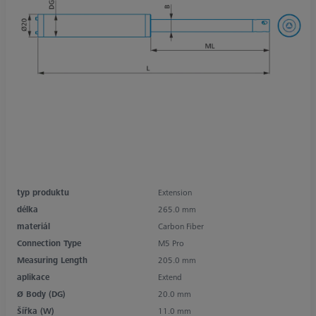
typ produktu
Extension
délka
265.0 mm
materiál
Carbon Fiber
Connection Type
M5 Pro
Measuring Length
205.0 mm
aplikace
Extend
Ø Body (DG)
20.0 mm
Šířka (W)
11.0 mm