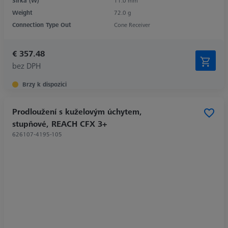
Šířka (W)
11.0 mm
Weight
72.0 g
Connection Type Out
Cone Receiver
€ 357.48
bez DPH
Brzy k dispozici
Prodloužení s kuželovým úchytem,
stupňové, REACH CFX 3+
626107-4195-105