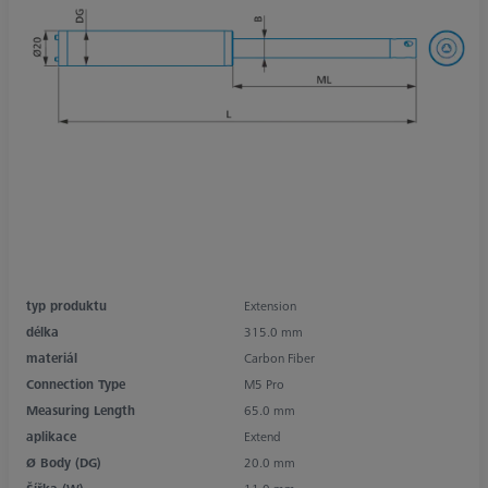
typ produktu
Extension
délka
315.0 mm
materiál
Carbon Fiber
Connection Type
M5 Pro
Measuring Length
65.0 mm
aplikace
Extend
Ø Body (DG)
20.0 mm