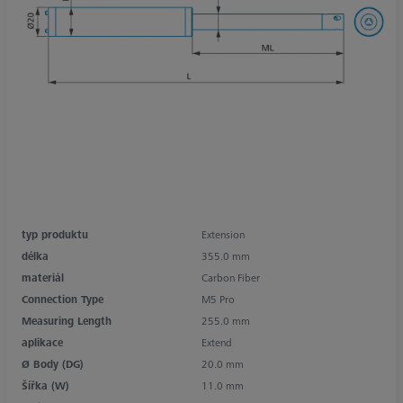
typ produktu
Extension
délka
355.0 mm
materiál
Carbon Fiber
Connection Type
M5 Pro
Measuring Length
255.0 mm
aplikace
Extend
Ø Body (DG)
20.0 mm
Šířka (W)
11.0 mm