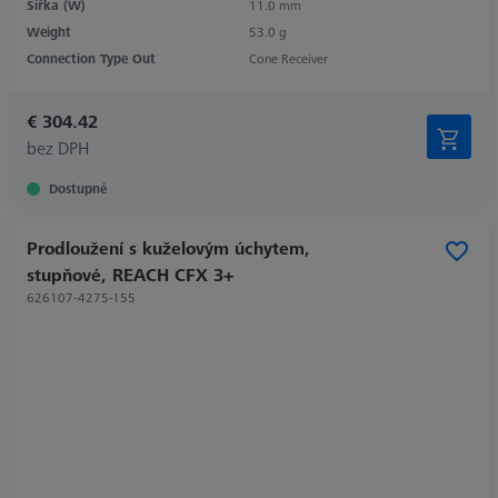
Šířka (W)
11.0 mm
Weight
53.0 g
Connection Type Out
Cone Receiver
€ 304.42
bez DPH
Dostupné
Prodloužení s kuželovým úchytem,
stupňové, REACH CFX 3+
626107-4275-155