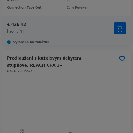
Weight
83.0 g
Connection Type Out
Cone Receiver
€ 426.42
bez DPH
Vyrobeno na zakázku
Prodloužení s kuželovým úchytem,
stupňové, REACH CFX 3+
626107-4355-255