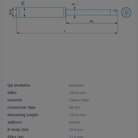
typ produktu
Extension
délka
255.0 mm
materiál
Carbon Fiber
Connection Type
M5 Pro
Measuring Length
155.0 mm
aplikace
Extend
Ø Body (DG)
20.0 mm
Šířka (W)
11.0 mm