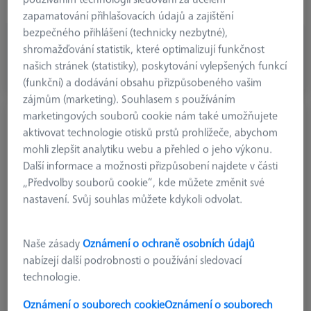
Connection Type Out
Cone Receiver
zapamatování přihlašovacích údajů a zajištění
bezpečného přihlášení (technicky nezbytné),
€ 432.34
shromažďování statistik, které optimalizují funkčnost
bez DPH
našich stránek (statistiky), poskytování vylepšených funkcí
(funkční) a dodávání obsahu přizpůsobeného vašim
Brzy k dispozici
zájmům (marketing). Souhlasem s používáním
marketingových souborů cookie nám také umožňujete
Prodloužení s kuželovým úchytem,
aktivovat technologie otisků prstů prohlížeče, abychom
stupňové, REACH CFX 3+
mohli zlepšit analytiku webu a přehled o jeho výkonu.
626107-4305-205
Další informace a možnosti přizpůsobení najdete v části
„Předvolby souborů cookie“, kde můžete změnit své
nastavení. Svůj souhlas můžete kdykoli odvolat.
Naše zásady
Oznámení o ochraně osobních údajů
nabízejí další podrobnosti o používání sledovací
technologie.
Oznámení o souborech cookie
Oznámení o souborech