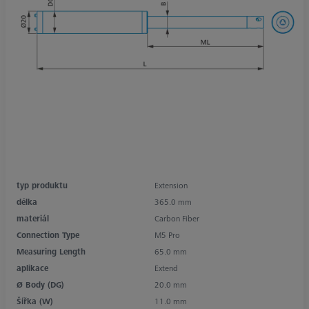
typ produktu
Extension
délka
365.0 mm
materiál
Carbon Fiber
Connection Type
M5 Pro
Measuring Length
65.0 mm
aplikace
Extend
Ø Body (DG)
20.0 mm
Šířka (W)
11.0 mm