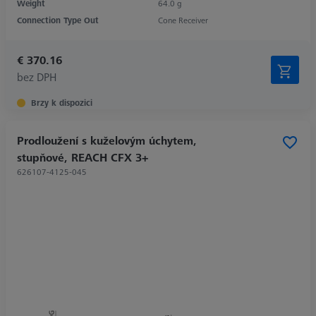
Weight
64.0 g
Connection Type Out
Cone Receiver
€ 370.16
bez DPH
Brzy k dispozici
Prodloužení s kuželovým úchytem,
stupňové, REACH CFX 3+
626107-4125-045