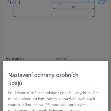
typ produktu
Extension
délka
450.0 mm
materiál
Carbon Fiber
Nastavení ochrany osobních
Connection Type
M5 Pro
údajů
Measuring Length
50.0 mm
aplikace
Extend
Používáme různé technologie sledování, abychom vám
Ø Body (DG)
20.0 mm
mohli poskytnout lepší zážitek z používání webových
Šířka (W)
11.0 mm
stránek. Kliknutím na „Přijmout vše“ souhlasíte s
Weight
92.0 g
používáním technologií sledování za účelem