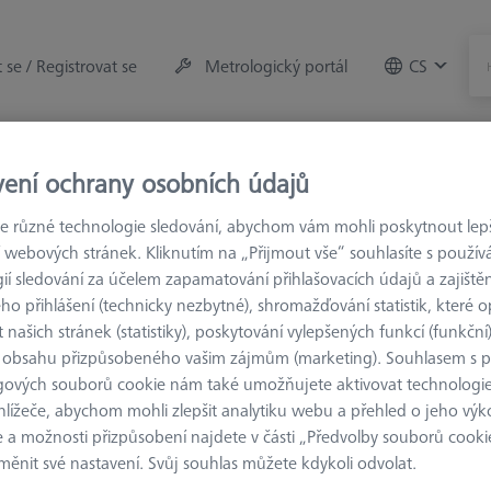
t se / Registrovat se
Metrologický portál
CS
rojů
Měřicí místnost
vení ochrany osobních údajů
 různé technologie sledování, abychom vám mohli poskytnout lepší
rvky
M2
 webových stránek. Kliknutím na „Přijmout vše“ souhlasíte s použí
ií sledování za účelem zapamatování přihlašovacích údajů a zajištěn
o přihlášení (technicky nezbytné), shromažďování statistik, které op
 našich stránek (statistiky), poskytování vylepšených funkcí (funkční
 obsahu přizpůsobeného vašim zájmům (marketing). Souhlasem s 
gových souborů cookie nám také umožňujete aktivovat technologie
stavování kombinací úhlových snímačů a hvězdicových snímačů se 
hlížeče, abychom mohli zlepšit analytiku webu a přehled o jeho výk
 a možnosti přizpůsobení najdete v části „Předvolby souborů cooki
ěnit své nastavení. Svůj souhlas můžete kdykoli odvolat.