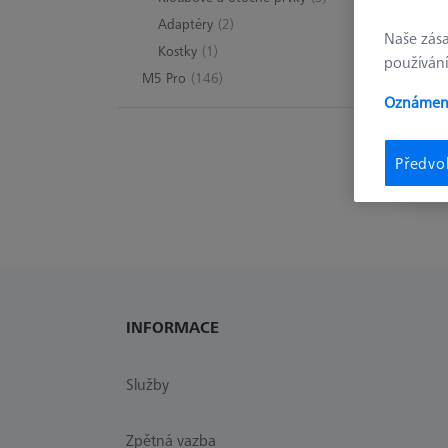
Adaptéry
(2)
Naše zás
Kostky
(1)
používání
M5 Pro
(146)
Oznámení
Klo
Předvo
INFORMACE
Služby
Zpětná vazba