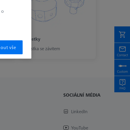
 o
Kostky
mout vše
Kostka se závitem
SOCIÁLNÍ MÉDIA
LinkedIn
YouTube