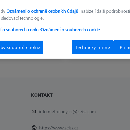
ady
Oznámení o ochraně osobních údajů
nabízejí další podrobnosti
 sledovací technologie.
 o souborech cookie
Oznámení o souborech cookie
ubové a otočné prvky
Adaptéry
lby souborů cookie
Technicky nutné
Přij
KONTAKT
info.metrology.cz@zeiss.com
https://www.zeiss.cz