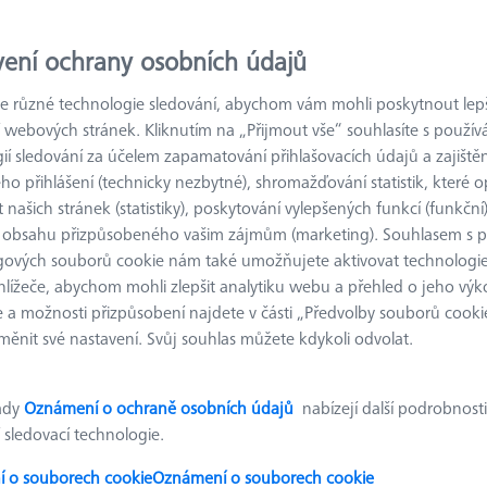
vení ochrany osobních údajů
Výsledky tříděn
odukty
Doporuče
 různé technologie sledování, abychom vám mohli poskytnout lepší
 webových stránek. Kliknutím na „Přijmout vše“ souhlasíte s použí
ií sledování za účelem zapamatování přihlašovacích údajů a zajištěn
Spoj pro otočný kloub - Ø12, 2 kusy
o přihlášení (technicky nezbytné), shromažďování statistik, které op
626109-9610-062
 našich stránek (statistiky), poskytování vylepšených funkcí (funkční
 obsahu přizpůsobeného vašim zájmům (marketing). Souhlasem s 
materiál
Černý eloxovaný
rastr
AF25
gových souborů cookie nám také umožňujete aktivovat technologie
hliník
hlížeče, abychom mohli zlepšit analytiku webu a přehled o jeho výk
 a možnosti přizpůsobení najdete v části „Předvolby souborů cooki
ěnit své nastavení. Svůj souhlas můžete kdykoli odvolat.
Měřicí adaptér dodekaedr Ø28
ady
Oznámení o ochraně osobních údajů
nabízejí další podrobnosti
626109-9610-078
 sledovací technologie.
materiál
Černý eloxovaný
hliník
 o souborech cookie
Oznámení o souborech cookie