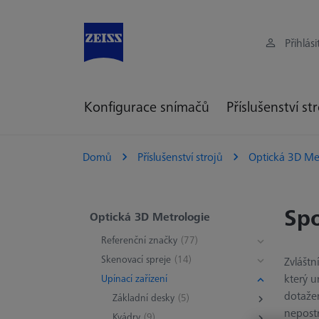
Přihlási
Konfigurace snímačů
Příslušenství st
Domů
Příslušenství strojů
Optická 3D Me
Spo
Optická 3D Metrologie
Referenční značky
(77)
Skenovací spreje
(14)
Zvláštn
který u
Upínací zařízení
dotažen
Základní desky
(5)
nepostr
Kvádry
(9)