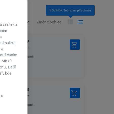
NOVINKA: Zobrazení přřepínače
í
no
Změnit pohled
 zážitek z
váním
í
€ 34.99
timalizují
bez DPH
) a
používáním
Dostupné
 otisků
onu. Další
e“, kde
€ 36.98
bez DPH
 o
Dostupné