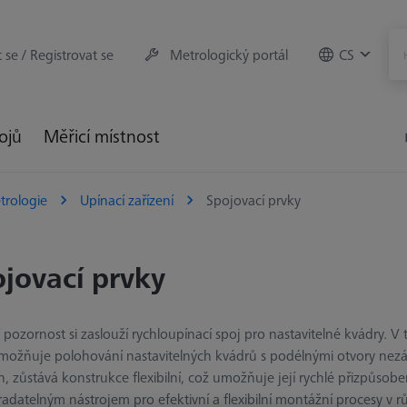
t se / Registrovat se
Metrologický portál
CS
rojů
Měřicí místnost
trologie
Upínací zařízení
Spojovací prvky
jovací prvky
í pozornost si zaslouží rychloupínací spoj pro nastavitelné kvádry. V 
možňuje polohování nastavitelných kvádrů s podélnými otvory nezá
, zůstává konstrukce flexibilní, což umožňuje její rychlé přizpůsoben
adatelným nástrojem pro efektivní a flexibilní montážní procesy v r