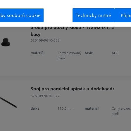
lby souborů cookie
Technicky nutné
Přij
Šroub pro otočný kloub - 17xM24x1, 2
kusy
626109-9610-063
materiál
Černý eloxovaný
rastr
AF25
hliník
Spoj pro paralelní upínák a dodekaedr
626109-9610-077
délka
110.0 mm
materiál
Černý eloxov
hliník