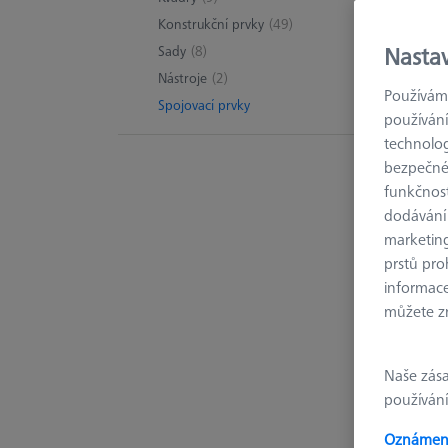
Konstrukční prvky
(49)
Nasta
Sady
(8)
Nástroje
(2)
23 pr
Používáme
Spojovací prvky
používání
technolog
bezpečnéh
funkčnost
dodávání
marketin
prstů pro
informace
můžete zm
Naše zás
používání
Oznámení