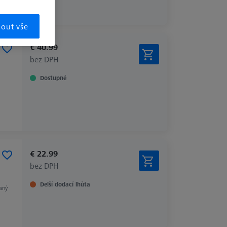
mout vše
€ 40.99
bez DPH
Dostupné
€ 22.99
bez DPH
Delší dodací lhůta
aný