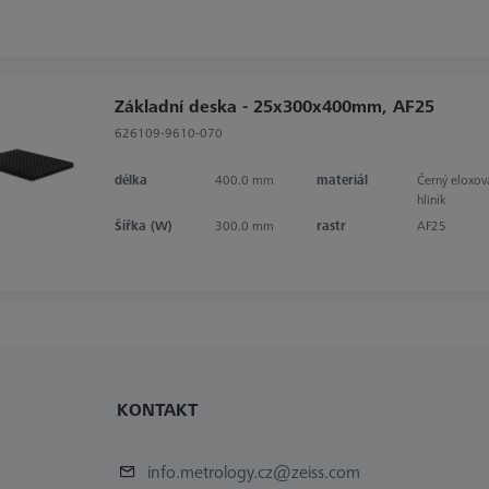
Základní deska - 25x300x400mm, AF25
626109-9610-070
délka
400.0 mm
materiál
Černý eloxov
hliník
Šířka (W)
300.0 mm
rastr
AF25
KONTAKT
info.metrology.cz@zeiss.com