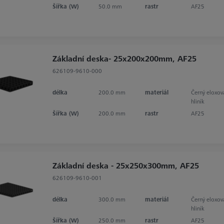
Šířka (W)
50.0 mm
rastr
AF25
Základní deska- 25x200x200mm, AF25
626109-9610-000
délka
200.0 mm
materiál
Černý eloxov
hliník
Šířka (W)
200.0 mm
rastr
AF25
Základní deska - 25x250x300mm, AF25
626109-9610-001
délka
300.0 mm
materiál
Černý eloxov
hliník
Šířka (W)
250.0 mm
rastr
AF25