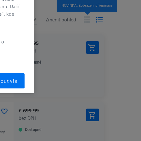
NOVINKA: Zobrazení přřepínače
onu. Další
í
e“, kde
no
Změnit pohled
 o
€ 359.95
bez DPH
Dostupné
aný
mout vše
€ 699.99
bez DPH
Dostupné
aný