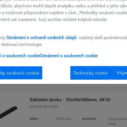
hlížeče, abychom mohli zlepšit analytiku webu a přehled o jeho výk
Výsledky tříděn
 a možnosti přizpůsobení najdete v části „Předvolby souborů cooki
dukty
Doporuče
ěnit své nastavení. Svůj souhlas můžete kdykoli odvolat.
ady
Oznámení o ochraně osobních údajů
nabízejí další podrobnosti
Základní deska - 25x250x300mm, AF25
 sledovací technologie.
626109-9610-057
 o souborech cookie
Oznámení o souborech cookie
délka
250.0 mm
materiál
Černý eloxov
hliník
Šířka (W)
50.0 mm
rastr
AF25
lby souborů cookie
Technicky nutné
Přij
Základní deska - 25x50x500mm, AF25
626109-9610-069
délka
500.0 mm
materiál
Černý eloxov
hliník