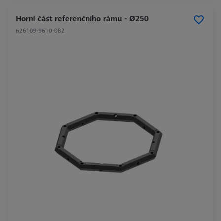
Horní část referenčního rámu - Ø250
626109-9610-082