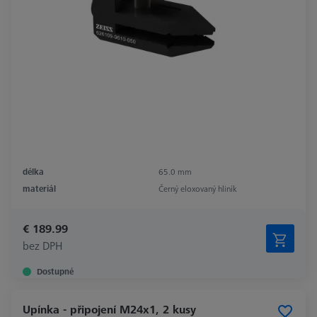
délka
65.0 mm
materiál
Černý eloxovaný hliník
€ 189.99
bez DPH
Dostupné
Upínka - připojení M24x1, 2 kusy