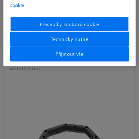
délka
110.0 mm
cookie
materiál
Černý eloxovaný hliník
Předvolby souborů cookie
€ 22.99
bez DPH
Technicky nutné
Delší dodací lhůta
Přijmout vše
Horní část referenčního rámu - Ø150
626109-9610-074