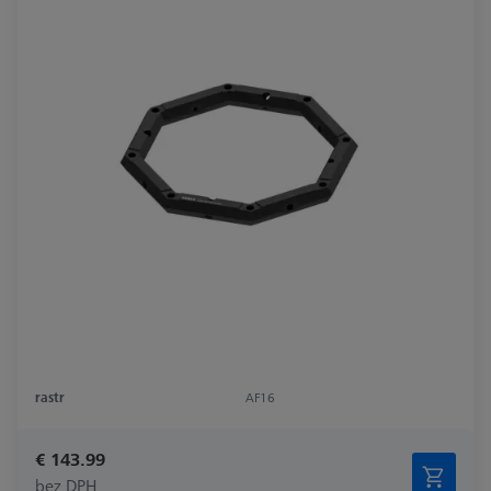
rastr
AF16
€ 143.99
bez DPH