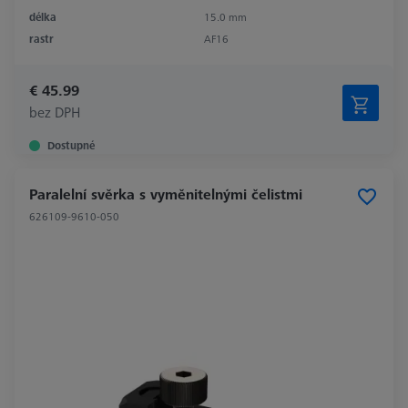
délka
15.0 mm
rastr
AF16
€ 45.99
bez DPH
Dostupné
Paralelní svěrka s vyměnitelnými čelistmi
626109-9610-050