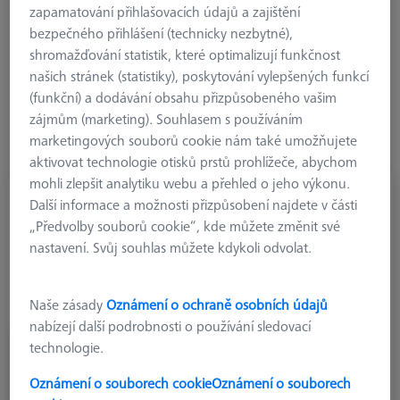
vláken odolné proti ohybu a krutu, která i v nižším cenovém
zapamatování přihlašovacích údajů a zajištění
segmentu překonává kovová řešení. U tří dostupných variant,
bezpečného přihlášení (technicky nezbytné),
ZEISS REACH CFX 1, CFX 3 a CFX 5, prodloužení odpovídají
shromažďování statistik, které optimalizují funkčnost
úrovni přesnosti příslušného souřadnicového měřicího stroje.
našich stránek (statistiky), poskytování vylepšených funkcí
(funkční) a dodávání obsahu přizpůsobeného vašim
Zjistěte více o Prodloužení standardní M5
zájmům (marketing). Souhlasem s používáním
CFX®
marketingových souborů cookie nám také umožňujete
aktivovat technologie otisků prstů prohlížeče, abychom
mohli zlepšit analytiku webu a přehled o jeho výkonu.
Další informace a možnosti přizpůsobení najdete v části
„Předvolby souborů cookie“, kde můžete změnit své
nastavení. Svůj souhlas můžete kdykoli odvolat.
Naše zásady
Oznámení o ochraně osobních údajů
nabízejí další podrobnosti o používání sledovací
technologie.
Oznámení o souborech cookie
Oznámení o souborech