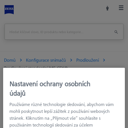
Domů
Konfigurace snímačů
Prodloužení
Prodloužení standardní M5 CFX®
Nastavení ochrany osobních
údajů
Prodloužení standardní M5 CFX®
Používáme různé technologie sledování, abychom vám
Prodloužení M5 jsou přizpůsobeny systémům snímačů VAST.
mohli poskytnout lepší zážitek z používání webových
Jsou rozmanité, shodný je materiál (délka 40 mm) a jeho
stránek. Kliknutím na „Přijmout vše“ souhlasíte s
unikátní zpracování: Jsou založeny na technologii uhlíkových
používáním technologií sledování za účelem