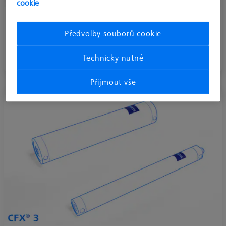
cookie
ZEISS REACH CFX® 1
Předvolby souborů cookie
ZEISS REACH CFX® 1 - hliníková náhrada. Lepší výkon při
stejné investici.
Technicky nutné
Přijmout vše