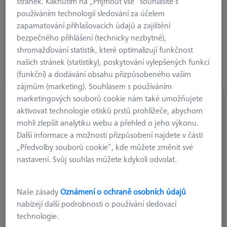
800 gramů, a to vše při zachování přesnosti a vysokých
stránek. Kliknutím na „Přijmout vše“ souhlasíte s
rychlostí skenování. Tento výkon samozřejmě klade zvláštní
používáním technologií sledování za účelem
nároky i na použité příslušenství. Senzor VAST (nebo VAST
zapamatování přihlašovacích údajů a zajištění
gold) a upínací talířek tvoří technický celek. Pokročilých
bezpečného přihlášení (technicky nezbytné),
softwarových a strojních funkcí je dosahováno díky
shromažďování statistik, které optimalizují funkčnost
integrovanému čipu. Nové řídicí systémy, jako je ZEISS C99m,
našich stránek (statistiky), poskytování vylepšených funkcí
tyto upínací talířky ZEISS vyžadují.
(funkční) a dodávání obsahu přizpůsobeného vašim
zájmům (marketing). Souhlasem s používáním
marketingových souborů cookie nám také umožňujete
aktivovat technologie otisků prstů prohlížeče, abychom
mohli zlepšit analytiku webu a přehled o jeho výkonu.
Další informace a možnosti přizpůsobení najdete v části
„Předvolby souborů cookie“, kde můžete změnit své
nastavení. Svůj souhlas můžete kdykoli odvolat.
Naše zásady
Oznámení o ochraně osobních údajů
nabízejí další podrobnosti o používání sledovací
technologie.