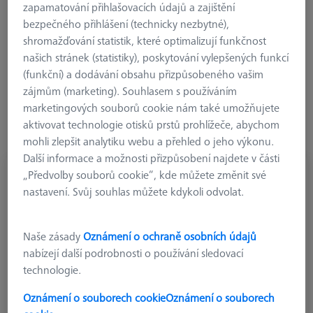
provozní efektivitu a spolehlivost měření. Tato metoda rovněž
zapamatování přihlašovacích údajů a zajištění
nabízí funkci skenování a zohledňuje odchylky tvaru
bezpečného přihlášení (technicky nezbytné),
měřených prvků. Vybroušené kontaktní body upínacího
shromažďování statistik, které optimalizují funkčnost
talířku XXT zajišťují stabilitu systému a zároveň vysokou míru
našich stránek (statistiky), poskytování vylepšených funkcí
přesnosti. Pozlacené kontaktní body zlepšují elektrickou
(funkční) a dodávání obsahu přizpůsobeného vašim
vodivost, což zaručuje robustnější přenos dat. Od roku 2022
zájmům (marketing). Souhlasem s používáním
jsou upínací talířky VAST XXT vybaveny novým čipem, který
marketingových souborů cookie nám také umožňujete
přináší podobné výhody jako měřicí senzor VAST, pokud jde o
aktivovat technologie otisků prstů prohlížeče, abychom
zvýšení výkonu a integrované bezpečnostní prvky.
mohli zlepšit analytiku webu a přehled o jeho výkonu.
Další informace a možnosti přizpůsobení najdete v části
„Předvolby souborů cookie“, kde můžete změnit své
nastavení. Svůj souhlas můžete kdykoli odvolat.
Naše zásady
Oznámení o ochraně osobních údajů
nabízejí další podrobnosti o používání sledovací
technologie.
Oznámení o souborech cookie
Oznámení o souborech