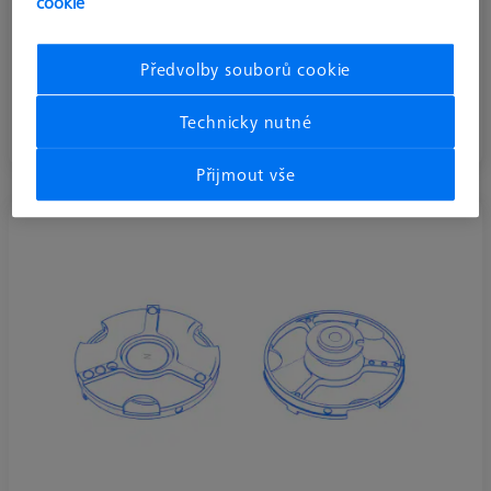
cookie
Předvolby souborů cookie
Upínací talířky VAST XXT TL3
Technicky nutné
Upínací talířky VAST XXT TL3
Přijmout vše