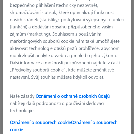
bezpečného přihlášení (technicky nezbytné),
Referenční vzorky
shromažďování statistik, které optimalizují funkčnost
Kalibrační vzorky
našich stránek (statistiky), poskytování vylepšených funkcí
Ověřovací vzorky
(funkční) a dodávání obsahu přizpůsobeného vašim
Pro stroj
zájmům (marketing). Souhlasem s používáním
Optická 3D Metrologie
marketingových souborů cookie nám také umožňujete
aktivovat technologie otisků prstů prohlížeče, abychom
Souřadnicové měřicí stroje
mohli zlepšit analytiku webu a přehled o jeho výkonu.
Referenční vzorky
Další informace a možnosti přizpůsobení najdete v části
„Předvolby souborů cookie“, kde můžete změnit své
Kalibrační vzorky slouží ke kalibraci vyhovující normě,
nastavení. Svůj souhlas můžete kdykoli odvolat.
ověřovací vzorky pomáhají v každodenním životě zajistit
správné nastavení přístroje. Nabízíme obojí spolu s
promyšlenými držáky. Kalibraci lze také objednat jako službu
Naše zásady
Oznámení o ochraně osobních údajů
pro všechny referenční vzorky.
nabízejí další podrobnosti o používání sledovací
technologie.
Oznámení o souborech cookie
Oznámení o souborech
cookie