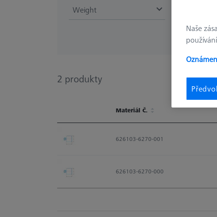
Weight
Naše zás
používání
Oznámení
2
produkty
Předvo
Materiál Č.
Materiál Č.
626103-6270-001
626103-6270-000