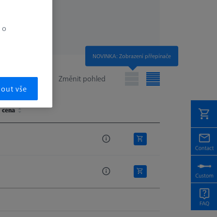
 o
NOVINKA: Zobrazení přřepínače
Změnit pohled
mout vše
 cena
 cena