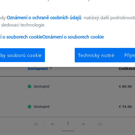
ady
Oznámení o ochraně osobních údajů
nabízejí další podrobnosti
 sledovací technologie.
 o souborech cookie
Oznámení o souborech cookie
Výsledky třídění
Dostupnost
lby souborů cookie
Technicky nutné
Přij
Dostupnost
Ceníková
Dostupnost
Ceníková
Dostupné
€ 80.96
Dostupné
€ 74.98
1