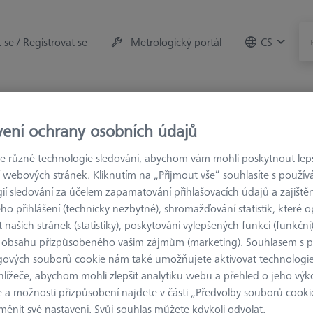
t se / Registrovat se
Metrologický portál
CS
rojů
Měřicí místnost
vení ochrany osobních údajů
rvky
M3 XXT
Protizávaží
 různé technologie sledování, abychom vám mohli poskytnout lepší
 webových stránek. Kliknutím na „Přijmout vše“ souhlasíte s použí
ií sledování za účelem zapamatování přihlašovacích údajů a zajištěn
o přihlášení (technicky nezbytné), shromažďování statistik, které op
 našich stránek (statistiky), poskytování vylepšených funkcí (funkční
 obsahu přizpůsobeného vašim zájmům (marketing). Souhlasem s 
gových souborů cookie nám také umožňujete aktivovat technologie
hlížeče, abychom mohli zlepšit analytiku webu a přehled o jeho výk
 a možnosti přizpůsobení najdete v části „Předvolby souborů cooki
ěnit své nastavení. Svůj souhlas můžete kdykoli odvolat.