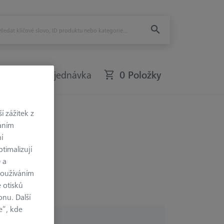
Rychlá objednávka
0 Položky
 zážitek z
váním
í
timalizují
) a
používáním
 otisků
onu. Další
e“, kde