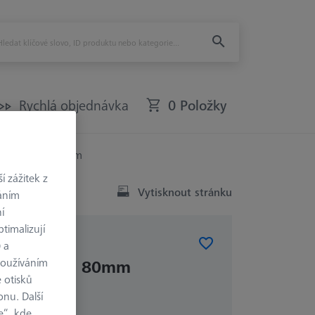
Rychlá objednávka
0 Položky
vá sklíčidla - 80mm
 zážitek z
Vytisknout stránku
váním
í
timalizují
) a
RVKY
používáním
á sklíčidla - 80mm
 otisků
onu. Další
e“, kde