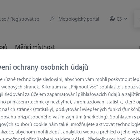
t se / Registrovat se
Metrologický portál
CS
rojů
Měřicí místnost
vení ochrany osobních údajů
trologie
Upínací zařízení
Konstrukční prvky
Tříčelisťo
 různé technologie sledování, abychom vám mohli poskytnout lepší
 webových stránek. Kliknutím na „Přijmout vše“ souhlasíte s použí
ií sledování za účelem zapamatování přihlašovacích údajů a zajištěn
o přihlášení (technicky nezbytné), shromažďování statistik, které op
 našich stránek (statistiky), poskytování vylepšených funkcí (funkční
KONSTRUKČNÍ P
 obsahu přizpůsobeného vašim zájmům (marketing). Souhlasem s 
Tříčelisťov
gových souborů cookie nám také umožňujete aktivovat technologie
626109-9610-040
hlížeče, abychom mohli zlepšit analytiku webu a přehled o jeho výk
 a možnosti přizpůsobení najdete v části „Předvolby souborů cooki