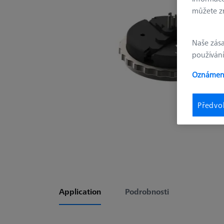
můžete zm
Naše zás
používání
Oznámení
Předvo
Application
Podrobnosti