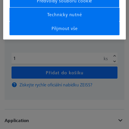
Předvolby souborů cookie
bez DPH
€ 84.99
Technicky nutné
Přijmout vše
Dostupné
ks
Přidat do košíku
Získejte rychle oficiální nabídku ZEISS?
Application