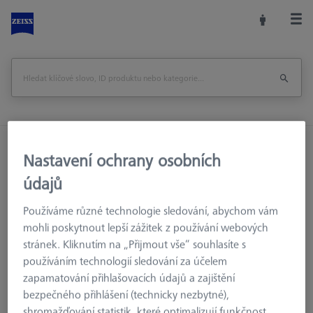
Domů
Příslušenství strojů
Optická 3D Metrologie
Nastavení ochrany osobních
Upínací zařízení
Konstrukční prvky
údajů
Podpěra - nastavitelná 38-50mm, připojení 24x1
Používáme různé technologie sledování, abychom vám
Vytisknout stránku
Zpět na
mohli poskytnout lepší zážitek z používání webových
stránek. Kliknutím na „Přijmout vše“ souhlasíte s
používáním technologií sledování za účelem
zapamatování přihlašovacích údajů a zajištění
bezpečného přihlášení (technicky nezbytné),
shromažďování statistik, které optimalizují funkčnost