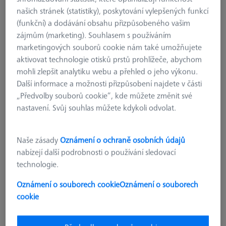
našich stránek (statistiky), poskytování vylepšených funkcí
(funkční) a dodávání obsahu přizpůsobeného vašim
zájmům (marketing). Souhlasem s používáním
marketingových souborů cookie nám také umožňujete
aktivovat technologie otisků prstů prohlížeče, abychom
mohli zlepšit analytiku webu a přehled o jeho výkonu.
Další informace a možnosti přizpůsobení najdete v části
„Předvolby souborů cookie“, kde můžete změnit své
nastavení. Svůj souhlas můžete kdykoli odvolat.
Naše zásady
Oznámení o ochraně osobních údajů
nabízejí další podrobnosti o používání sledovací
technologie.
KONSTRUKČNÍ PRVKY
Oznámení o souborech cookie
Oznámení o souborech
Podpěra - nastavitelná 38-50mm,
cookie
připojení 24x1
626109-9610-023