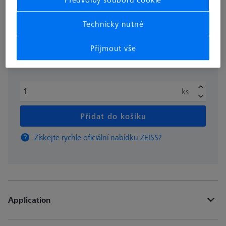
bez DPH
€ 120.99
Technicky nutné
Přijmout vše
Dostupné
ks
Přidat do košíku
Získejte rychle oficiální nabídku ZEISS?
Application