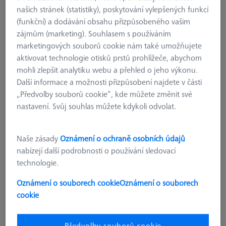
našich stránek (statistiky), poskytování vylepšených funkcí
(funkční) a dodávání obsahu přizpůsobeného vašim
zájmům (marketing). Souhlasem s používáním
marketingových souborů cookie nám také umožňujete
aktivovat technologie otisků prstů prohlížeče, abychom
mohli zlepšit analytiku webu a přehled o jeho výkonu.
Další informace a možnosti přizpůsobení najdete v části
„Předvolby souborů cookie“, kde můžete změnit své
nastavení. Svůj souhlas můžete kdykoli odvolat.
Naše zásady
Oznámení o ochraně osobních údajů
nabízejí další podrobnosti o používání sledovací
technologie.
Oznámení o souborech cookie
Oznámení o souborech
KONSTRUKČNÍ PRVKY
cookie
Upínací prvek pro V-Blok 120°
626109-9610-022
Předvolby souborů cookie