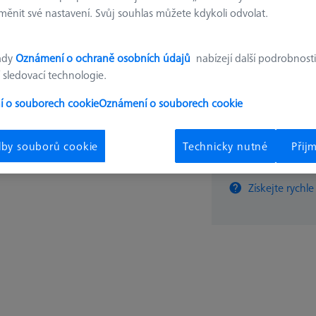
ěnit své nastavení. Svůj souhlas můžete kdykoli odvolat.
€ 529
ady
Oznámení o ochraně osobních údajů
nabízejí další podrobnosti
 sledovací technologie.
Dostupné
 o souborech cookie
Oznámení o souborech cookie
lby souborů cookie
Technicky nutné
Přij
ks
Získejte rychle