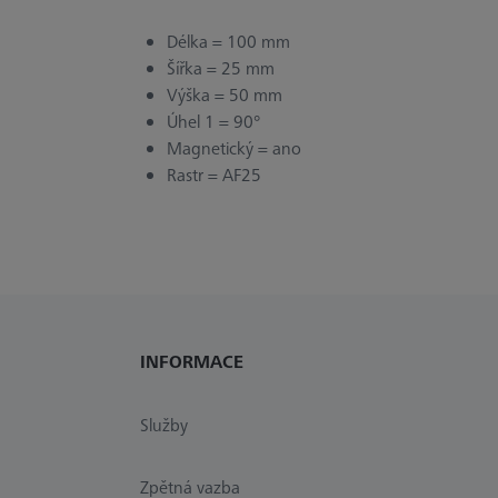
Délka = 100 mm
Šířka = 25 mm
Výška = 50 mm
Úhel 1 = 90°
Magnetický = ano
Rastr = AF25
INFORMACE
Služby
Zpětná vazba