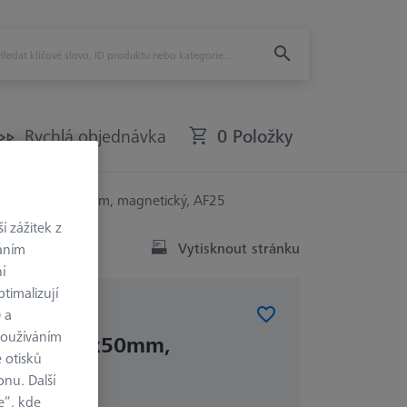
Rychlá objednávka
0 Položky
0° - 100x25x50mm, magnetický, AF25
 zážitek z
Vytisknout stránku
váním
í
timalizují
) a
RVKY
používáním
° - 100x25x50mm,
 otisků
, AF25
onu. Další
e“, kde