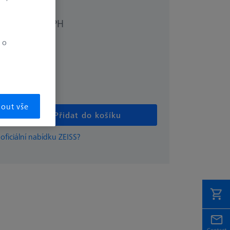
bez DPH
.99
 o
mout vše
Přidat do košíku
 oficiální nabídku ZEISS?