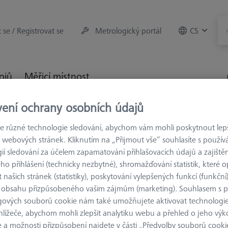
t se / Registrovat se
Metrologický portál
CS
rojů
Měřicí místnost
vení ochrany osobních údajů
trologie
Upínací zařízení
Konstrukční prvky
V-Blok 9
 různé technologie sledování, abychom vám mohli poskytnout lepší
 webových stránek. Kliknutím na „Přijmout vše“ souhlasíte s použí
ií sledování za účelem zapamatování přihlašovacích údajů a zajištěn
o přihlášení (technicky nezbytné), shromažďování statistik, které op
 našich stránek (statistiky), poskytování vylepšených funkcí (funkční
KONSTRUKČNÍ P
 obsahu přizpůsobeného vašim zájmům (marketing). Souhlasem s 
V-Blok 90
gových souborů cookie nám také umožňujete aktivovat technologie
magnetický
hlížeče, abychom mohli zlepšit analytiku webu a přehled o jeho výk
626109-9610-017
 a možnosti přizpůsobení najdete v části „Předvolby souborů cooki