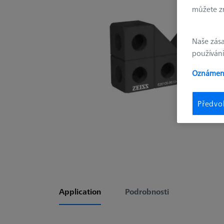
můžete zm
Naše zás
používání
Oznámení
Předvo
Application
Podrobnosti