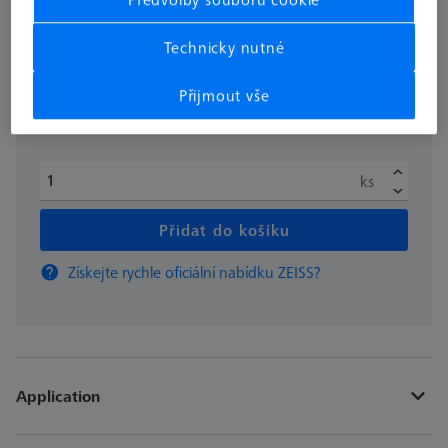
bez DPH
€ 287.99
Technicky nutné
Přijmout vše
Dostupné
ks
Přidat do košíku
Získejte rychle oficiální nabídku ZEISS?
Application