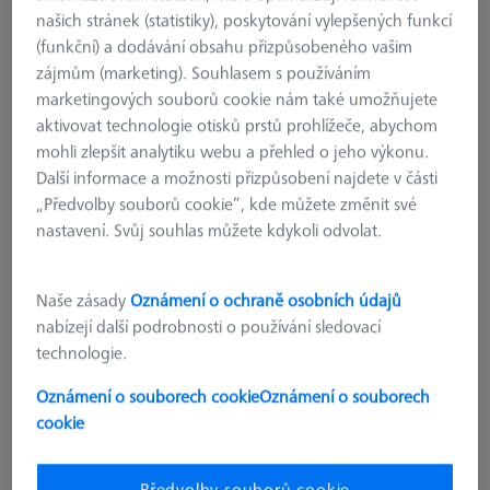
našich stránek (statistiky), poskytování vylepšených funkcí
(funkční) a dodávání obsahu přizpůsobeného vašim
zájmům (marketing). Souhlasem s používáním
marketingových souborů cookie nám také umožňujete
aktivovat technologie otisků prstů prohlížeče, abychom
mohli zlepšit analytiku webu a přehled o jeho výkonu.
Další informace a možnosti přizpůsobení najdete v části
„Předvolby souborů cookie“, kde můžete změnit své
nastavení. Svůj souhlas můžete kdykoli odvolat.
Naše zásady
Oznámení o ochraně osobních údajů
nabízejí další podrobnosti o používání sledovací
technologie.
Oznámení o souborech cookie
Oznámení o souborech
KONSTRUKČNÍ PRVKY
cookie
Otočný kloub - délka 285mm, AF25
626109-9610-014
Předvolby souborů cookie