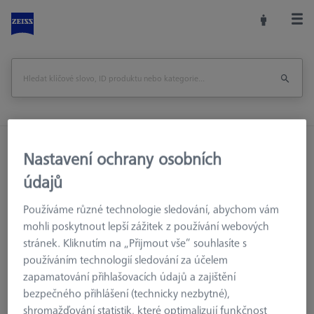
Domů
Příslušenství strojů
Optická 3D Metrologie
Nastavení ochrany osobních
Upínací zařízení
Konstrukční prvky
údajů
Otočný kloub - délka 285mm, AF25
Používáme různé technologie sledování, abychom vám
Vytisknout stránku
Zpět na
mohli poskytnout lepší zážitek z používání webových
stránek. Kliknutím na „Přijmout vše“ souhlasíte s
používáním technologií sledování za účelem
zapamatování přihlašovacích údajů a zajištění
bezpečného přihlášení (technicky nezbytné),
shromažďování statistik, které optimalizují funkčnost