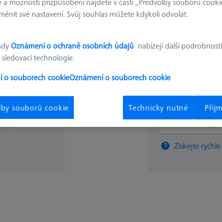
 a možnosti přizpůsobení najdete v části „Předvolby souborů cooki
626001-0530-020
ěnit své nastavení. Svůj souhlas můžete kdykoli odvolat.
€ 1,46
ady
Oznámení o ochraně osobních údajů
nabízejí další podrobnosti
 sledovací technologie.
Delší dodací lhůta
 o souborech cookie
Oznámení o souborech cookie
lby souborů cookie
Technicky nutné
Přij
ks
Získejte rychle