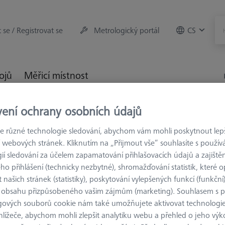
t se / Registrovat se
Metrologický portál
CS
rojů
Měřicí místnost
vení ochrany osobních údajů
ěřicí stroje
Kalibrační tělesa
Software pro kalibrační těles
ce
 různé technologie sledování, abychom vám mohli poskytnout lepší
 webových stránek. Kliknutím na „Přijmout vše“ souhlasíte s použí
ií sledování za účelem zapamatování přihlašovacích údajů a zajištěn
o přihlášení (technicky nezbytné), shromažďování statistik, které op
 našich stránek (statistiky), poskytování vylepšených funkcí (funkční
SOFTWARE PRO K
 obsahu přizpůsobeného vašim zájmům (marketing). Souhlasem s 
CALYPSO RT
gových souborů cookie nám také umožňujete aktivovat technologie
základní li
hlížeče, abychom mohli zlepšit analytiku webu a přehled o jeho výk