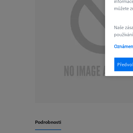
informace
můžete zm
Naše zás
používání
Oznámení
Předvo
Podrobnosti