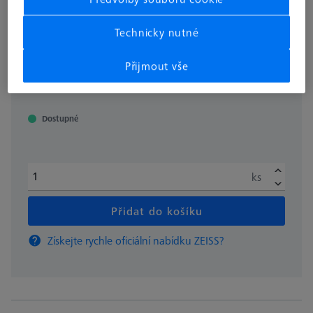
silou, 3000 kusů
604003-5244-000
Technicky nutné
Přijmout vše
bez DPH
€ 180.00
Dostupné
ks
Přidat do košíku
Získejte rychle oficiální nabídku ZEISS?