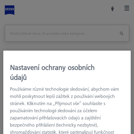
Domů
Příslušenství strojů
Optická 3D Metrologie
Nastavení ochrany osobních
Referenční značky
Referenční značky
údajů
Referenční značky 5,0 mm, bílé, nekódované, se střední
adhezní silou, 3000 kusů
Používáme různé technologie sledování, abychom vám
mohli poskytnout lepší zážitek z používání webových
stránek. Kliknutím na „Přijmout vše“ souhlasíte s
Vytisknout stránku
Zpět na
používáním technologií sledování za účelem
zapamatování přihlašovacích údajů a zajištění
bezpečného přihlášení (technicky nezbytné),
shromažďování statistik, které optimalizují funkčnost