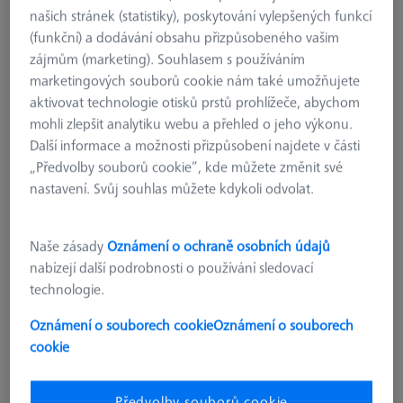
našich stránek (statistiky), poskytování vylepšených funkcí
(funkční) a dodávání obsahu přizpůsobeného vašim
zájmům (marketing). Souhlasem s používáním
marketingových souborů cookie nám také umožňujete
aktivovat technologie otisků prstů prohlížeče, abychom
mohli zlepšit analytiku webu a přehled o jeho výkonu.
Další informace a možnosti přizpůsobení najdete v části
„Předvolby souborů cookie“, kde můžete změnit své
nastavení. Svůj souhlas můžete kdykoli odvolat.
Naše zásady
Oznámení o ochraně osobních údajů
nabízejí další podrobnosti o používání sledovací
technologie.
Oznámení o souborech cookie
Oznámení o souborech
cookie
REFERENČNÍ ZNAČKY
Referenční značky 5,0 mm, bílé,
nekódované, se střední adhezní
Předvolby souborů cookie