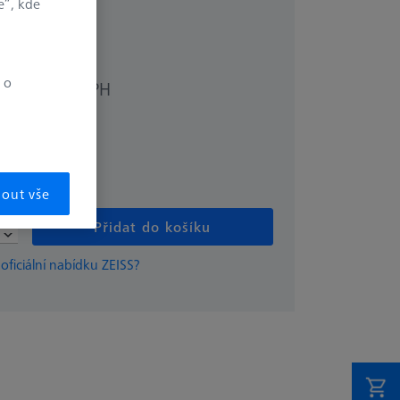
e“, kde
0 kusů
 o
bez DPH
.00
mout vše
Přidat do košíku
 oficiální nabídku ZEISS?