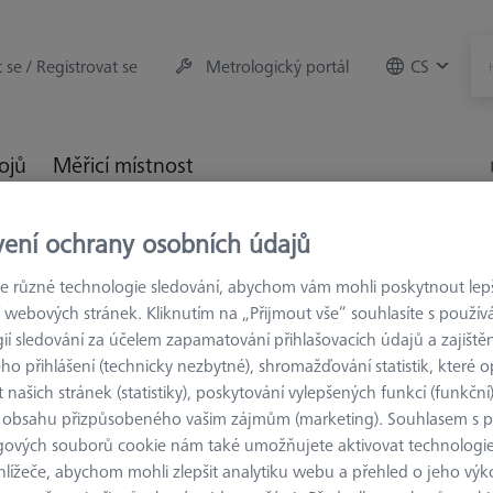
t se / Registrovat se
Metrologický portál
CS
rojů
Měřicí místnost
vení ochrany osobních údajů
trologie
Referenční značky
Referenční značky
třední adhezní silou, 3000 kusů
 různé technologie sledování, abychom vám mohli poskytnout lepší
 webových stránek. Kliknutím na „Přijmout vše“ souhlasíte s použí
ií sledování za účelem zapamatování přihlašovacích údajů a zajištěn
o přihlášení (technicky nezbytné), shromažďování statistik, které op
 našich stránek (statistiky), poskytování vylepšených funkcí (funkční
REFERENČNÍ ZN
 obsahu přizpůsobeného vašim zájmům (marketing). Souhlasem s 
Referenční
gových souborů cookie nám také umožňujete aktivovat technologie
hlížeče, abychom mohli zlepšit analytiku webu a přehled o jeho výk
nekódované