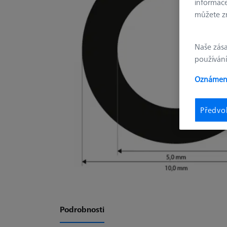
informace
můžete zm
Naše zás
používání
Oznámení
Předvo
Podrobnosti