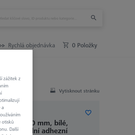
Rychlá objednávka
0 Položky
 zážitek z
váním
Vytisknout stránku
í
timalizují
) a
AČKY
používáním
 značky 5,0 mm, bílé,
 otisků
onu. Další
, se střední adhezní