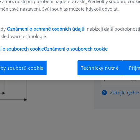
 a možnosti přizpůsobení najdete v části „Předvolby souborů cooki
silou, 300
ěnit své nastavení. Svůj souhlas můžete kdykoli odvolat.
604003-5244-000
ady
Oznámení o ochraně osobních údajů
nabízejí další podrobnosti
€ 180
 sledovací technologie.
 o souborech cookie
Oznámení o souborech cookie
Dostupné
lby souborů cookie
Technicky nutné
Přij
ks
Získejte rychle