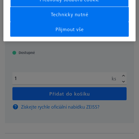
silou, tepelně odolné, 3000 kusů
604003-5242-000
Technicky nutné
Přijmout vše
bez DPH
€ 180.00
Dostupné
ks
Přidat do košíku
Získejte rychle oficiální nabídku ZEISS?