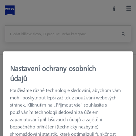
Domů
Příslušenství strojů
Optická 3D Metrologie
Nastavení ochrany osobních
Referenční značky
Referenční značky
údajů
Referenční značky 3,0 mm, bílé, nekódované, s vysokou
adhezní silou, tepelně odolné, 3000 kusů
Používáme různé technologie sledování, abychom vám
mohli poskytnout lepší zážitek z používání webových
stránek. Kliknutím na „Přijmout vše“ souhlasíte s
Vytisknout stránku
Zpět na
používáním technologií sledování za účelem
zapamatování přihlašovacích údajů a zajištění
bezpečného přihlášení (technicky nezbytné),
shromažďování statistik, které optimalizují funkčnost