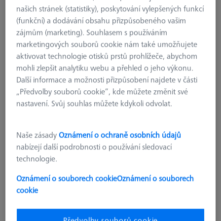
našich stránek (statistiky), poskytování vylepšených funkcí
(funkční) a dodávání obsahu přizpůsobeného vašim
zájmům (marketing). Souhlasem s používáním
marketingových souborů cookie nám také umožňujete
aktivovat technologie otisků prstů prohlížeče, abychom
mohli zlepšit analytiku webu a přehled o jeho výkonu.
Další informace a možnosti přizpůsobení najdete v části
„Předvolby souborů cookie“, kde můžete změnit své
nastavení. Svůj souhlas můžete kdykoli odvolat.
Naše zásady
Oznámení o ochraně osobních údajů
nabízejí další podrobnosti o používání sledovací
technologie.
Oznámení o souborech cookie
Oznámení o souborech
cookie
REFERENČNÍ ZNAČKY
Referenční značky 3,0 mm, bílé,
nekódované, s vysokou adhezní
Předvolby souborů cookie