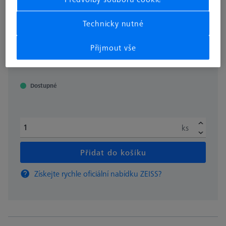
silou
604001-4943-000
Technicky nutné
Přijmout vše
bez DPH
€ 283.00
Dostupné
ks
Přidat do košíku
Získejte rychle oficiální nabídku ZEISS?