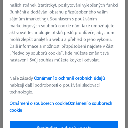
našich stránek (statistiky), poskytování vylepšených funkcí
(funkční) a dodávání obsahu přizpůsobeného vašim
zájmům (marketing). Souhlasem s používáním
marketingových souborů cookie nám také umožňujete
aktivovat technologie otisků prstů prohlížeče, abychom
mohli zlepšit analytiku webu a přehled o jeho výkonu.
Další informace a možnosti přizpůsobení najdete v části
„Předvolby souborů cookie“, kde můžete změnit své
nastavení. Svůj souhlas můžete kdykoli odvolat.
Naše zásady
Oznámení o ochraně osobních údajů
nabízejí další podrobnosti o používání sledovací
technologie.
Oznámení o souborech cookie
Oznámení o souborech
cookie
REFERENČNÍ ZNAČKY
Referenční značky 5,0 mm, bílé,
kódované 8-427, s vysokou adhezní
Předvolby souborů cookie