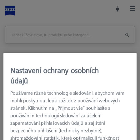
Domů
Příslušenství strojů
Optická 3D Metrologie
Nastavení ochrany osobních
Referenční značky
Referenční značky
údajů
Referenční značky 5,0 mm, bílé, kódované 8-427, s vysokou
adhezní silou
Používáme různé technologie sledování, abychom vám
mohli poskytnout lepší zážitek z používání webových
stránek. Kliknutím na „Přijmout vše“ souhlasíte s
Vytisknout stránku
Zpět na
používáním technologií sledování za účelem
zapamatování přihlašovacích údajů a zajištění
bezpečného přihlášení (technicky nezbytné),
shromažďování statistik, které optimalizují funkčnost