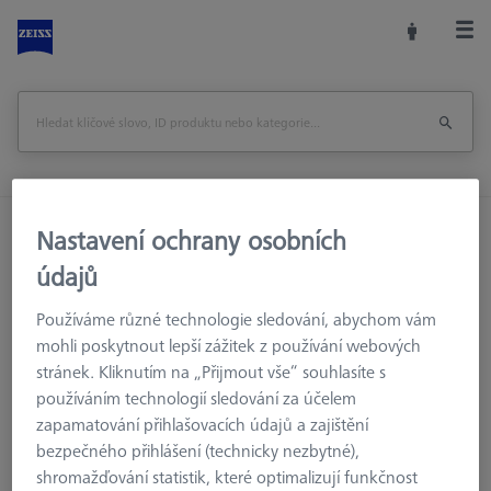
Domů
Příslušenství strojů
Optická 3D Metrologie
Nastavení ochrany osobních
Referenční značky
Referenční značky
údajů
Referenční značky 8,0 mm, retro-reflexní, nekódované, 1000
Používáme různé technologie sledování, abychom vám
kusů
mohli poskytnout lepší zážitek z používání webových
stránek. Kliknutím na „Přijmout vše“ souhlasíte s
Vytisknout stránku
Zpět na
používáním technologií sledování za účelem
zapamatování přihlašovacích údajů a zajištění
bezpečného přihlášení (technicky nezbytné),
shromažďování statistik, které optimalizují funkčnost