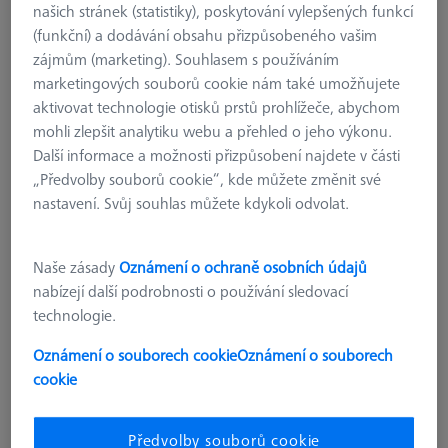
našich stránek (statistiky), poskytování vylepšených funkcí
(funkční) a dodávání obsahu přizpůsobeného vašim
zájmům (marketing). Souhlasem s používáním
marketingových souborů cookie nám také umožňujete
aktivovat technologie otisků prstů prohlížeče, abychom
mohli zlepšit analytiku webu a přehled o jeho výkonu.
Další informace a možnosti přizpůsobení najdete v části
„Předvolby souborů cookie“, kde můžete změnit své
nastavení. Svůj souhlas můžete kdykoli odvolat.
REFERENČNÍ ZNAČKY
Referenční značky 8,0 mm, retro-
reflexní, nekódované, 1000 kusů
Naše zásady
Oznámení o ochraně osobních údajů
604001-3807-000
nabízejí další podrobnosti o používání sledovací
technologie.
bez DPH
€ 565.00
Oznámení o souborech cookie
Oznámení o souborech
cookie
Dostupné
Předvolby souborů cookie