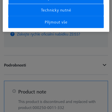
Technicky nutné
ks
Přijmout vše
Přidat do košíku
Získejte rychle oficiální nabídku ZEISS?
Podrobnosti
Product note
This product is discontinued and replaced with
product 000250-0011-332