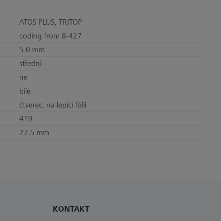
ATOS PLUS, TRITOP
coding from 8-427
5.0 mm
střední
ne
bílé
čtverec, na lepicí fólii
419
27.5 mm
KONTAKT