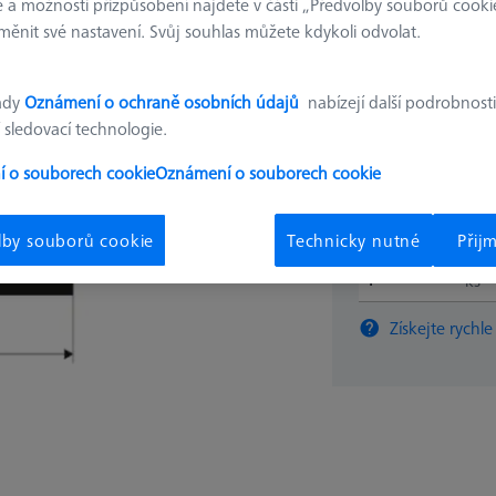
 a možnosti přizpůsobení najdete v části „Předvolby souborů cooki
adhezní sil
ěnit své nastavení. Svůj souhlas můžete kdykoli odvolat.
604001-2547-000
ady
Oznámení o ochraně osobních údajů
nabízejí další podrobnosti
€ 283
 sledovací technologie.
 o souborech cookie
Oznámení o souborech cookie
Dostupné
lby souborů cookie
Technicky nutné
Přij
ks
Získejte rychle