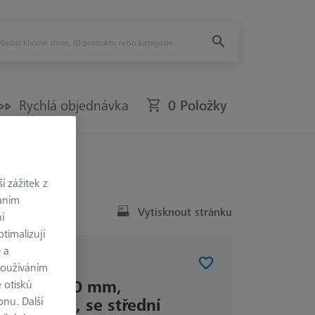
Rychlá objednávka
0 Položky
 zážitek z
váním
Vytisknout stránku
í
timalizují
) a
AČKY
používáním
 značky 5,0 mm,
 otisků
onu. Další
427, bílé, se střední