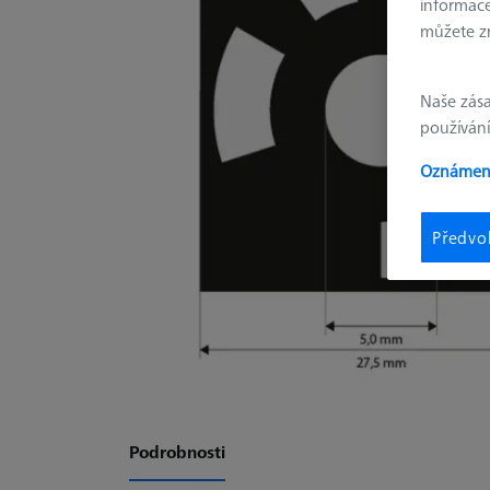
informace
můžete zm
Naše zás
používání
Oznámení
Předvo
Podrobnosti